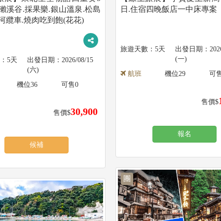
瀨溪谷.採果樂.銀山溫泉.松島
日.住宿四晚飯店一中床專案
河纜車.燒肉吃到飽(花花)
5天
202
(一)
5天
2026/08/15
(六)
航班
機位
29
可
機位
36
可售
0
售價$
30,900
售價$
報名
候補
團