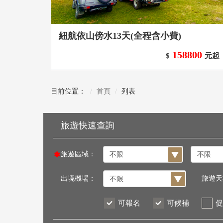
紐航依山傍水13天(全程含小費)
158800
$
元起
目前位置：
首頁
列表
旅遊區域：
出境機場：
旅遊天
可報名
可候補
促