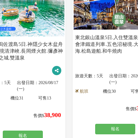
東北銀山溫泉5日.入住雙溫泉
潟佐渡島5日.神隱少女木盆舟
會津鐵道列車.五色沼秘境.大
秘境清津峽.長岡煙火館.彌彥神
海.松島遊船.和牛燒肉
之城.雙溫泉
5天
202
(一)
5天
2026/08/17
(一)
航班
機位
30
可
機位
31
可售
13
售價$
38,900
售價$
報名
報名