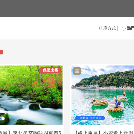
排序方式│
熱
0
保證出團
團
E旅展】東北星空物語四重奏5
【線上旅展】小資愛上新潟