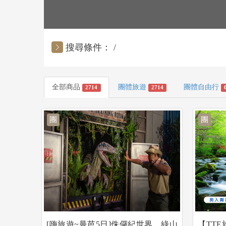
搜尋條件：
全部商品
團體旅遊
團體自由行
2714
2714
團
團
[嗨旅遊~曼芭5日]侏儸紀世界、綠山
【TT