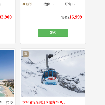
售
1
航班
機位
15
可售
15
33,900
16,999
售價$
報名
團
塔、沙漠
前10名報名付訂享優惠2000元