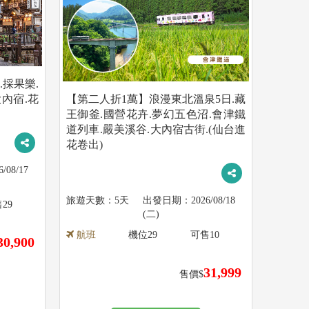
.採果樂.
內宿.花
【第二人折1萬】浪漫東北溫泉5日.藏
王御釜.國營花卉.夢幻五色沼.會津鐵
道列車.嚴美溪谷.大內宿古街.(仙台進
花卷出)
6/08/17
5天
2026/08/18
售
29
(二)
航班
機位
29
可售
10
30,900
31,999
售價$