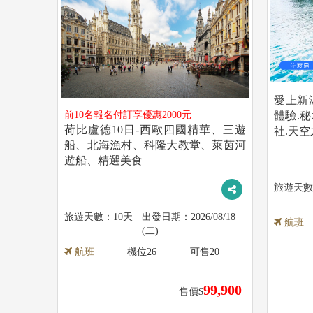
愛上新
前10名報名付訂享優惠2000元
體驗.
荷比盧德10日-西歐四國精華、三遊
社.天空
船、北海漁村、科隆大教堂、萊茵河
遊船、精選美食
10天
2026/08/18
航班
(二)
航班
機位
26
可售
20
99,900
售價$