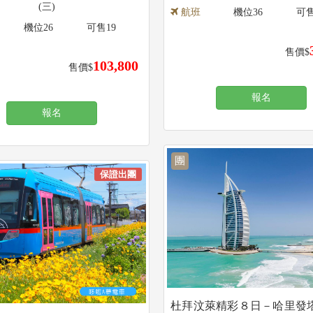
(三)
航班
機位
36
可
機位
26
可售
19
售價$
103,800
售價$
報名
報名
團
保證出團
杜拜汶萊精彩８日－哈里發