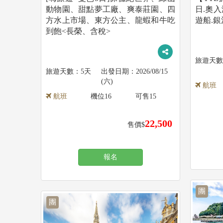
動物園、甜點夢工廠、爽泰莊園、四
日.奧入
方水上市場、東方公主、龍蝦和牛吃
遊船.銀
到飽<長榮、含稅>
5天
2026/08/15
(六)
航班
航班
機位
16
可售
15
22,500
售價$
報名
團
團