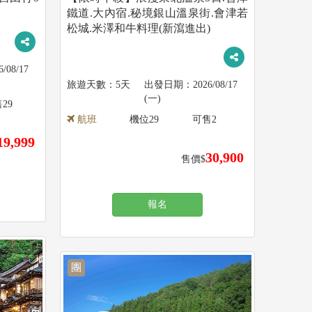
鐵道.大內宿.秘境銀山溫泉街.會津若
松城.米澤和牛料理(新瀉進出)
6/08/17
5天
2026/08/17
(一)
售
29
航班
機位
29
可售
2
19,999
30,900
售價$
報名
團