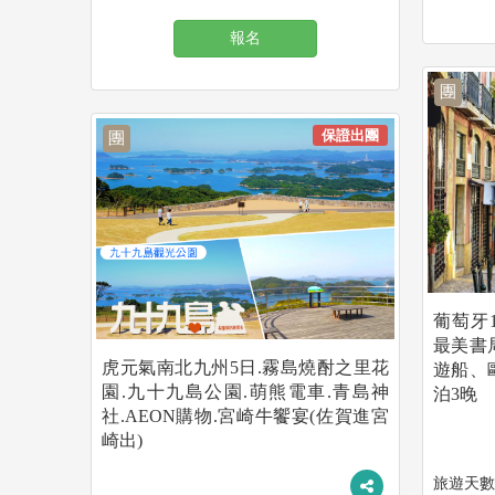
報名
團
保證出團
團
葡萄牙
最美書
虎元氣南北九州5日.霧島燒酎之里花
遊船、
園.九十九島公園.萌熊電車.青島神
泊3晚
社.AEON購物.宮崎牛饗宴(佐賀進宮
崎出)