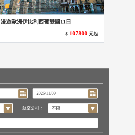
漫遊歐洲伊比利西葡雙國11日
107800
$
元起
航空公司：