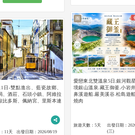
團
愛戀東北雙溫泉5日.銀河觀星
11日-雙點進出、藍瓷故鄉、
境銀山溫泉.藏王御釜.小岩井
局、酒莊、石頭小鎮、阿維拉
鼻溪遊船.嚴美溪谷.松島遊船
歐比多斯、佩納宮、里斯本連
燒肉
5天
202
(三)
11天
2026/08/19