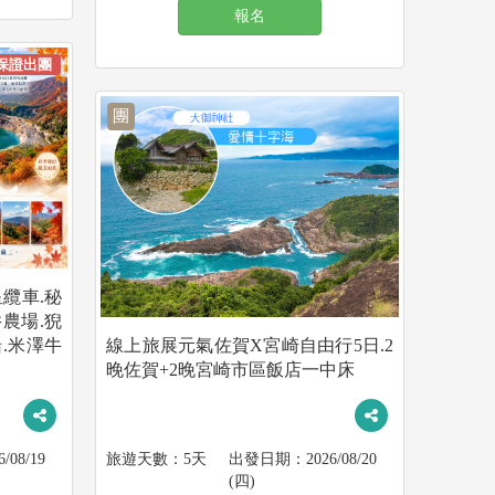
報名
保證出團
團
纜車.秘
農場.猊
.米澤牛
線上旅展元氣佐賀X宮崎自由行5日.2
晚佐賀+2晚宮崎市區飯店一中床
6/08/19
5天
2026/08/20
(四)