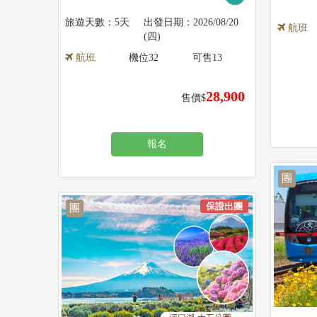
5天
2026/08/20
航班
(四)
航班
機位
32
可售
13
28,900
售價$
報名
團
保證出團
團