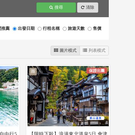
搜尋
清除
門推薦
出發日期
行程名稱
旅遊天數
售價
圖片模式
列表模式
保證出團
團
自由行5
【限時下殺】浪漫東北溫泉5日.會津