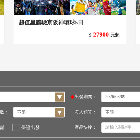
超值星體驗京阪神環球5日
27900
$
元起
出發期間：
數：
每人預算：
銷
保證出發
產品快搜：