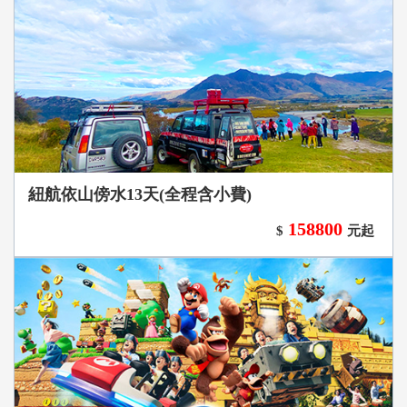
紐航依山傍水13天(全程含小費)
158800
$
元起