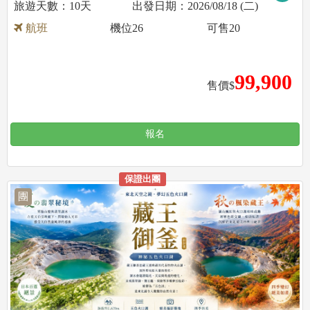
10天
2026/08/18 (二)
航班
機位
26
可售
20
99,900
售價$
報名
保證出團
團