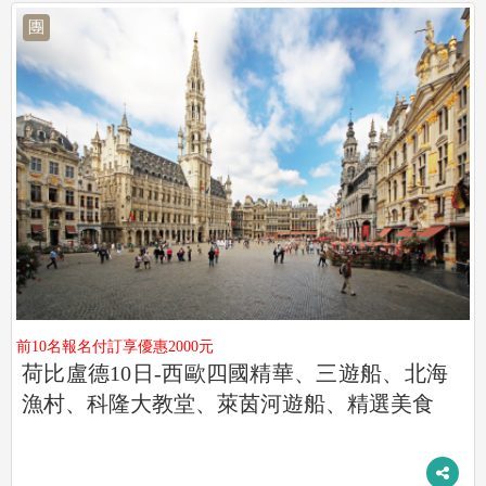
團
前10名報名付訂享優惠2000元
荷比盧德10日-西歐四國精華、三遊船、北海
漁村、科隆大教堂、萊茵河遊船、精選美食