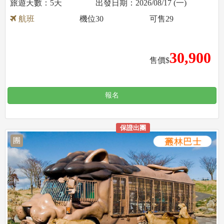
5天
2026/08/17 (一)
航班
機位
30
可售
29
30,900
售價$
報名
保證出團
團