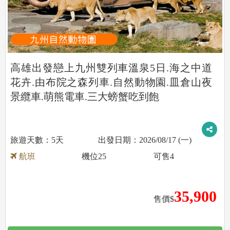
高雄出發戀上九州雙列車溫泉5日.海之中道
花卉.由布院之森列車.自然動物園.皿倉山夜
景纜車.萌熊電車.三大螃蟹吃到飽
5天
2026/08/17 (一)
航班
機位
25
可售
4
35,900
售價$