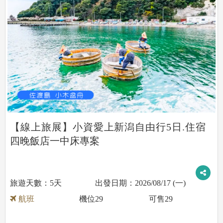
【線上旅展】小資愛上新潟自由行5日.住宿
四晚飯店一中床專案
5天
2026/08/17 (一)
航班
機位
29
可售
29