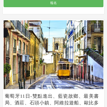
報名
團
葡萄牙11日-雙點進出、藍瓷故鄉、最美書
局、酒莊、石頭小鎮、阿維拉遊船、歐比多