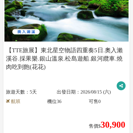
【TTE旅展】東北星空物語四重奏5日.奧入瀨
溪谷.採果樂.銀山溫泉.松島遊船.銀河纜車.燒
肉吃到飽(花花)
5天
2026/08/15 (六)
航班
機位
36
可售
0
30,900
售價$