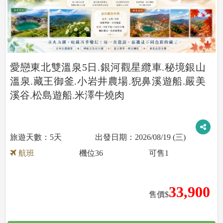
愛戀東北雙溫泉5日.銀河觀星纜車.秘境銀山
溫泉.藏王御釜.小岩井農場.猊鼻溪遊船.嚴美
溪谷.松島遊船.米澤牛燒肉
5天
2026/08/19 (三)
航班
機位
36
可售
1
33,900
售價$