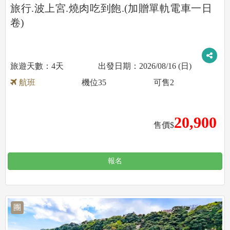
旅行.波上宮.燒肉吃到飽.(加贈單軌電車一日
卷)
4天
2026/08/16 (日)
航班
機位
35
可售
2
20,900
售價$
報名
團