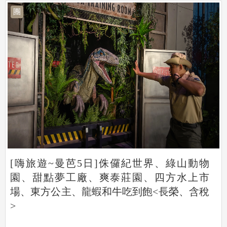
團
[嗨旅遊~曼芭5日]侏儸紀世界、綠山動物
園、甜點夢工廠、爽泰莊園、四方水上市
場、東方公主、龍蝦和牛吃到飽<長榮、含稅
>