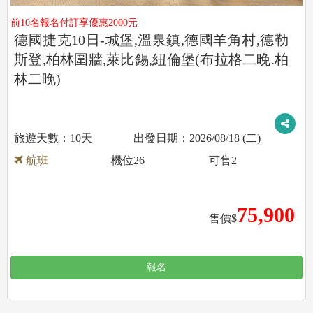
前10名報名付訂享優惠2000元
德國捷克10日-城堡,溫泉鎮,德國羊角村,德勒
斯登,柏林圍牆,萊比錫,紐倫堡(布拉格二晚.柏
林二晚)
10天
2026/08/18 (二)
航班
機位
26
可售
2
75,900
售價$
報名