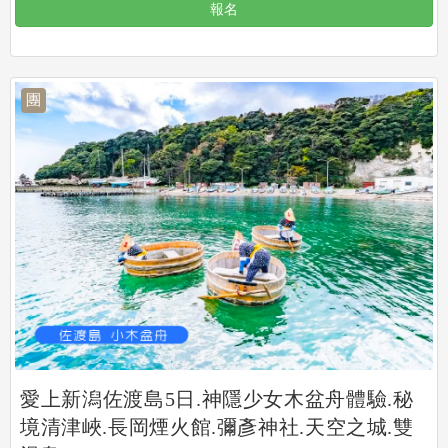
報名
團
愛上新潟佐渡島5日.神隱少女木盆舟體驗.秘
境清津峽.長岡煙火館.彌彥神社.天空之城.雙