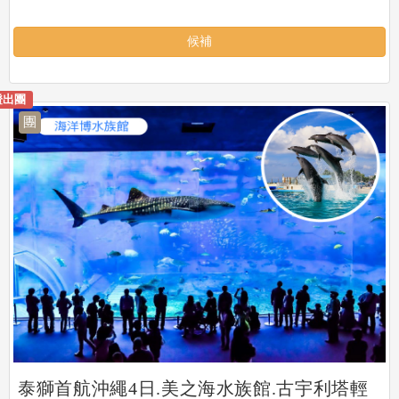
候補
證出團
團
泰獅首航沖繩4日.美之海水族館.古宇利塔輕