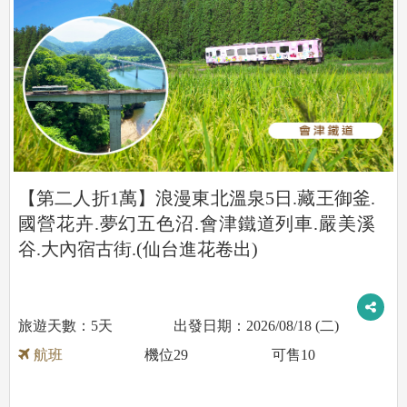
【第二人折1萬】浪漫東北溫泉5日.藏王御釜.
國營花卉.夢幻五色沼.會津鐵道列車.嚴美溪
谷.大內宿古街.(仙台進花卷出)
5天
2026/08/18 (二)
航班
機位
29
可售
10