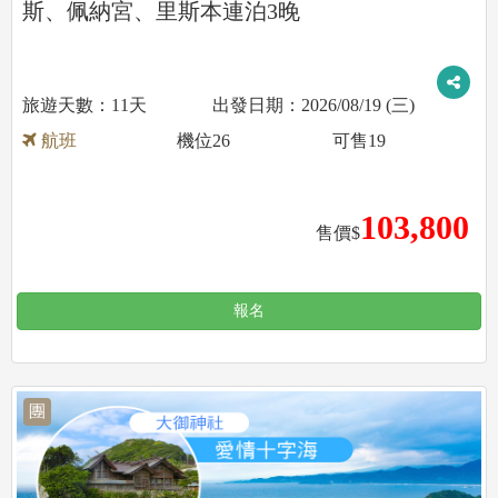
斯、佩納宮、里斯本連泊3晚
11天
2026/08/19 (三)
航班
機位
26
可售
19
103,800
售價$
報名
團