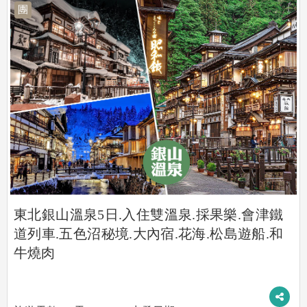
團
東北銀山溫泉5日.入住雙溫泉.採果樂.會津鐵
道列車.五色沼秘境.大內宿.花海.松島遊船.和
牛燒肉