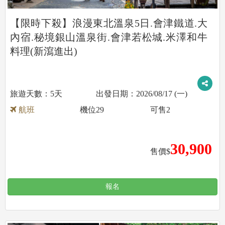
【限時下殺】浪漫東北溫泉5日.會津鐵道.大
內宿.秘境銀山溫泉街.會津若松城.米澤和牛
料理(新瀉進出)
5天
2026/08/17 (一)
航班
機位
29
可售
2
30,900
售價$
報名