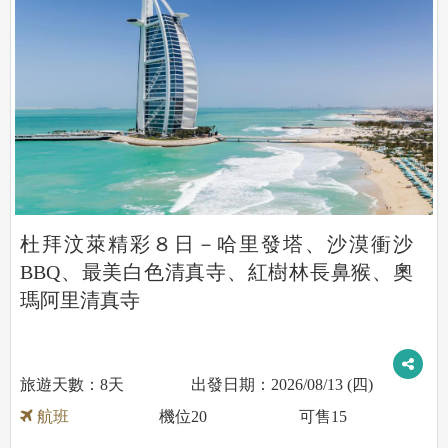
杜拜汶萊精彩８日－哈里發塔、沙漠衝沙
BBQ、最美白色清真寺、紅樹林長鼻猴、奧
瑪阿里清真寺
8天
2026/08/13 (四)
航班
機位
20
可售
15