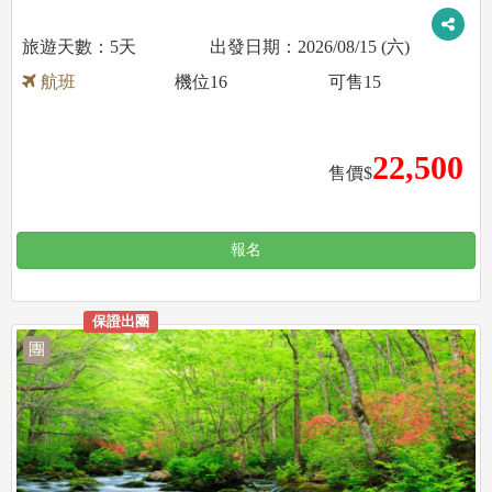
5天
2026/08/15 (六)
航班
機位
16
可售
15
22,500
售價$
報名
保證出團
團