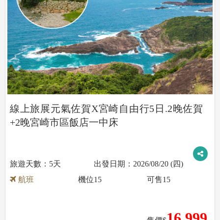
線上旅展元氣佐賀X宮崎自由行5日.2晚佐賀
+2晚宮崎市區飯店一中床
5天
2026/08/20 (四)
航班
機位
15
可售
15
16,999