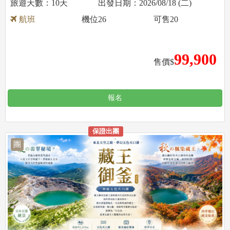
10天
2026/08/18 (二)
航班
機位
26
可售
20
99,900
售價$
報名
保證出團
團