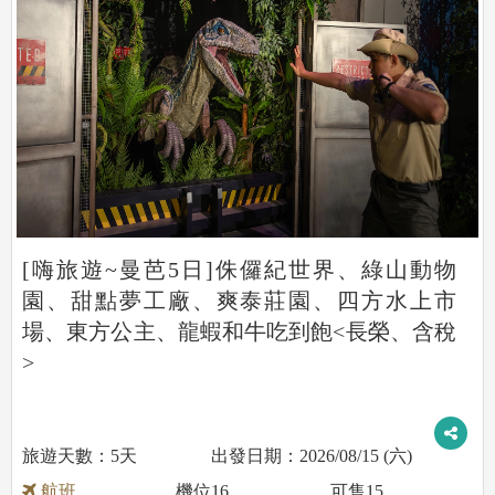
[嗨旅遊~曼芭5日]侏儸紀世界、綠山動物
園、甜點夢工廠、爽泰莊園、四方水上市
場、東方公主、龍蝦和牛吃到飽<長榮、含稅
>
5天
2026/08/15 (六)
航班
機位
16
可售
15