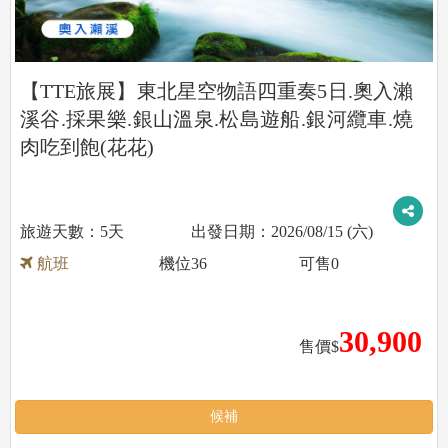
【TTE旅展】東北星空物語四重奏5日.奧入瀨
溪谷.採果樂.銀山溫泉.松島遊船.銀河纜車.燒
肉吃到飽(花花)
5天
2026/08/15 (六)
航班
機位
36
可售
0
30,900
售價$
候補