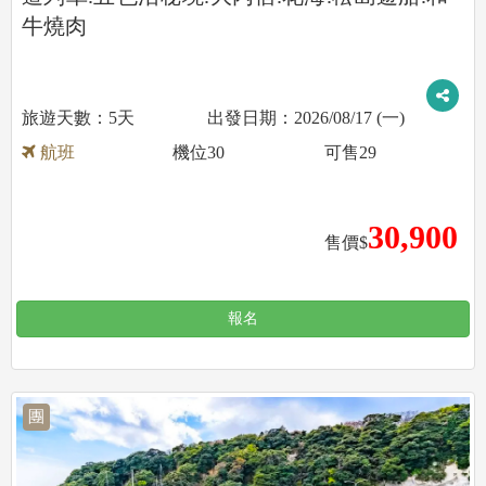
牛燒肉
5天
2026/08/17 (一)
航班
機位
30
可售
29
30,900
售價$
報名
團