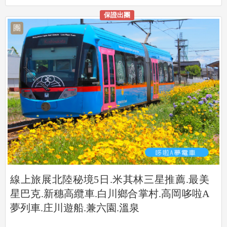
保證出團
團
線上旅展北陸秘境5日.米其林三星推薦.最美
星巴克.新穗高纜車.白川鄉合掌村.高岡哆啦A
夢列車.庄川遊船.兼六園.溫泉