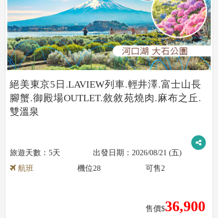
絕美東京5日.LAVIEW列車.輕井澤.富士山長
腳蟹.御殿場OUTLET.敘敘苑燒肉.麻布之丘.
雙溫泉
5天
2026/08/21 (五)
航班
機位
28
可售
2
36,900
售價$