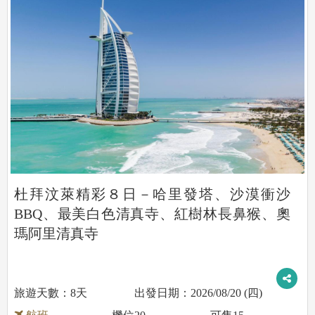
杜拜汶萊精彩８日－哈里發塔、沙漠衝沙
BBQ、最美白色清真寺、紅樹林長鼻猴、奧
瑪阿里清真寺
8天
2026/08/20 (四)