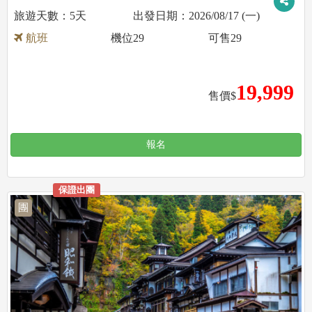
5天
2026/08/17 (一)
航班
機位
29
可售
29
19,999
售價$
報名
保證出團
團