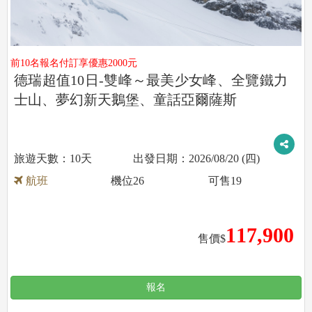
前10名報名付訂享優惠2000元
德瑞超值10日-雙峰～最美少女峰、全覽鐵力
士山、夢幻新天鵝堡、童話亞爾薩斯
10天
2026/08/20 (四)
航班
機位
26
可售
19
117,900
售價$
報名