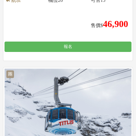
航班
機位
20
可售
15
46,900
售價$
報名
團