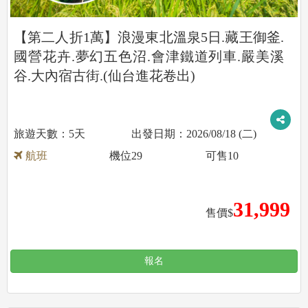
【第二人折1萬】浪漫東北溫泉5日.藏王御釜.
國營花卉.夢幻五色沼.會津鐵道列車.嚴美溪
谷.大內宿古街.(仙台進花卷出)
5天
2026/08/18 (二)
航班
機位
29
可售
10
31,999
售價$
報名