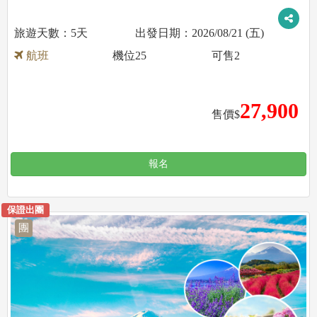
5天
2026/08/21 (五)
航班
機位
25
可售
2
27,900
售價$
報名
保證出團
團