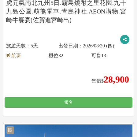
虎元氣南北九州5日.霧島燒酎之里花園.九十
九島公園.萌熊電車.青島神社.AEON購物.宮
崎牛饗宴(佐賀進宮崎出)
5天
2026/08/20 (四)
航班
機位
32
可售
13
28,900
售價$
報名
團