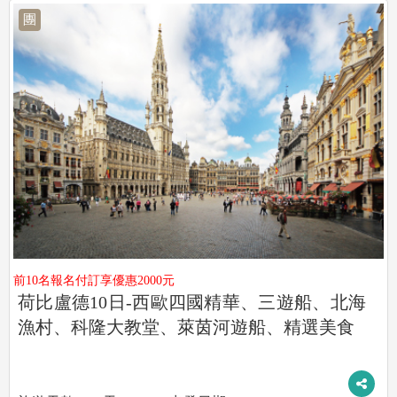
團
前10名報名付訂享優惠2000元
荷比盧德10日-西歐四國精華、三遊船、北海
漁村、科隆大教堂、萊茵河遊船、精選美食