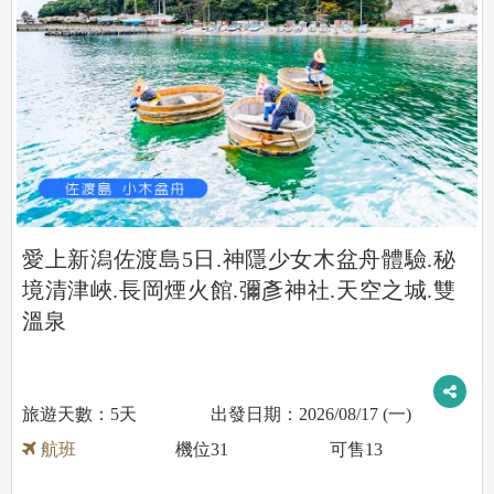
愛上新潟佐渡島5日.神隱少女木盆舟體驗.秘
境清津峽.長岡煙火館.彌彥神社.天空之城.雙
溫泉
5天
2026/08/17 (一)
航班
機位
31
可售
13