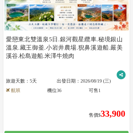
愛戀東北雙溫泉5日.銀河觀星纜車.秘境銀山
溫泉.藏王御釜.小岩井農場.猊鼻溪遊船.嚴美
溪谷.松島遊船.米澤牛燒肉
5天
2026/08/19 (三)
航班
機位
36
可售
1
33,900
售價$