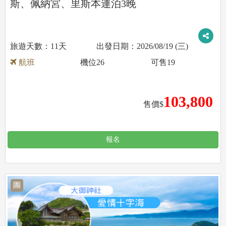
斯、佩納宮、里斯本連泊3晚
11天
2026/08/19 (三)
航班
機位
26
可售
19
103,800
售價$
報名
團