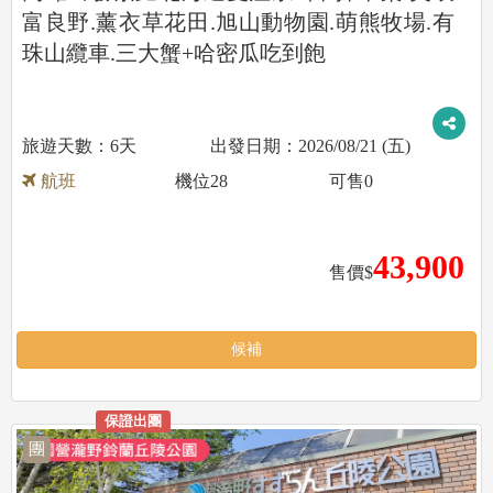
富良野.薰衣草花田.旭山動物園.萌熊牧場.有
珠山纜車.三大蟹+哈密瓜吃到飽
6天
2026/08/21 (五)
航班
機位
28
可售
0
43,900
售價$
候補
保證出團
團