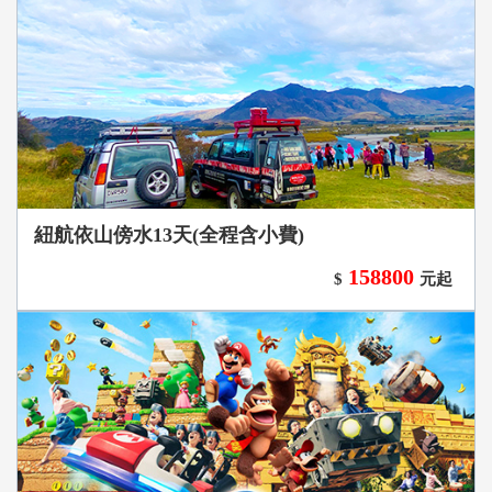
紐航依山傍水13天(全程含小費)
158800
$
元起