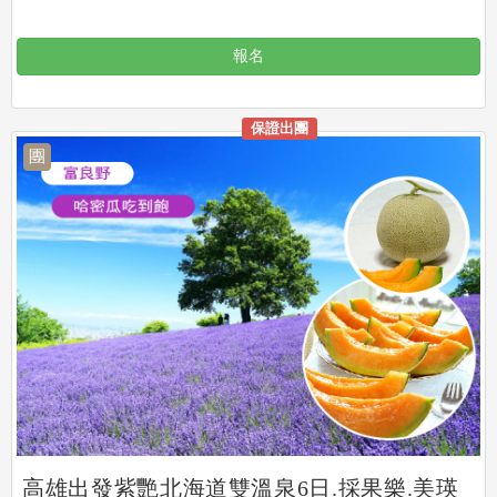
報名
保證出團
團
高雄出發紫艷北海道雙溫泉6日.採果樂.美瑛