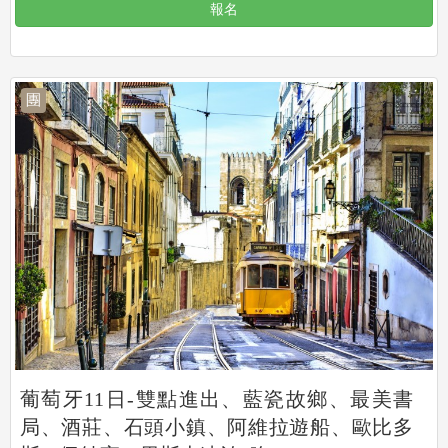
報名
團
葡萄牙11日-雙點進出、藍瓷故鄉、最美書
局、酒莊、石頭小鎮、阿維拉遊船、歐比多