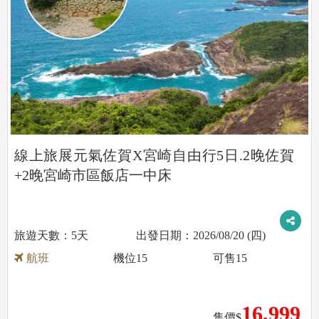
線上旅展元氣佐賀X宮崎自由行5日.2晚佐賀
+2晚宮崎市區飯店一中床
5天
2026/08/20 (四)
航班
機位
15
可售
15
16,999
售價$