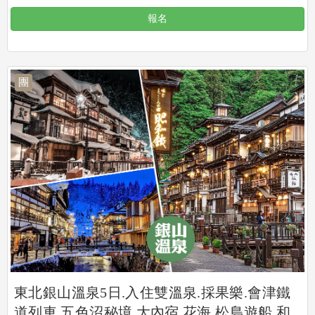
報名
團
東北銀山溫泉5日.入住雙溫泉.採果樂.會津鐵
道列車.五色沼秘境.大內宿.花海.松島遊船.和