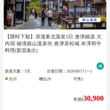
【限時下殺】浪漫東北溫泉5日.會津鐵道.大
內宿.秘境銀山溫泉街.會津若松城.米澤和牛
料理(新瀉進出)
5天
2026/08/17 (一)
航班
機位
29
可售
2
30,900
售價$