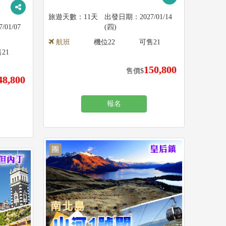
11天
2027/01/14
7/01/07
(四)
航班
機位
22
可售
21
售
21
150,800
售價$
48,800
報名
團