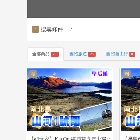
搜尋條件：
全部商品
團體旅遊
團體自由行
25
25
0
團
團
【紐玩家】Kia Ora純淨雙享南北島~
【早鳥6