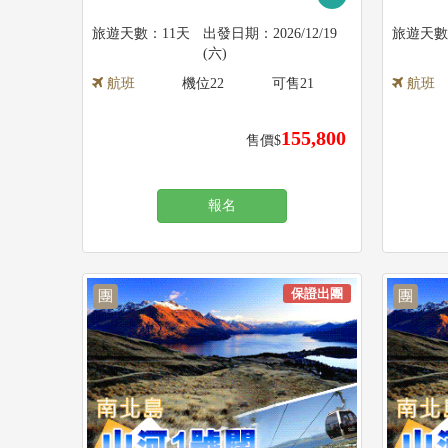
11天
2026/12/19
(六)
航班
機位
22
可售
21
航班
155,800
售價$
報名
保證出團
團
團