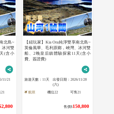
享南北島~
【紐玩家】Kia Ora純淨雙享南北島~
、冰河雙
英倫風華、毛利原鄉，峽灣、冰河雙
天(含小
船、2晚皇后鎮體驗探索11天(含小
費、簽證費)
6/11/21
11天
2026/11/28
(六)
售
21
航班
機位
22
可售
21
52,800
150,800
售價$