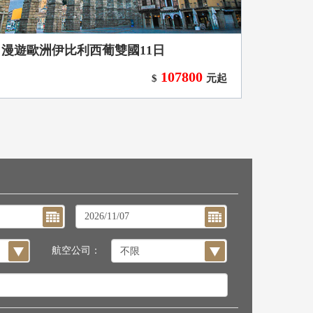
漫遊歐洲伊比利西葡雙國11日
107800
$
元起
航空公司：