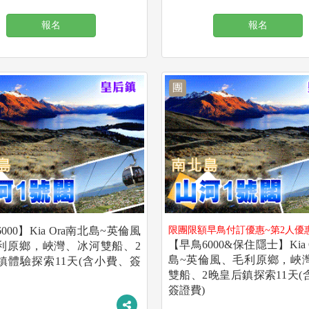
報名
報名
團
000】Kia Ora南北島~英倫風
限團限額早鳥付訂優惠~第2人優
【早鳥6000&保住隱士】Kia 
利原鄉，峽灣、冰河雙船、2
島~英倫風、毛利原鄉，峽
鎮體驗探索11天(含小費、簽
雙船、2晚皇后鎮探索11天(
簽證費)