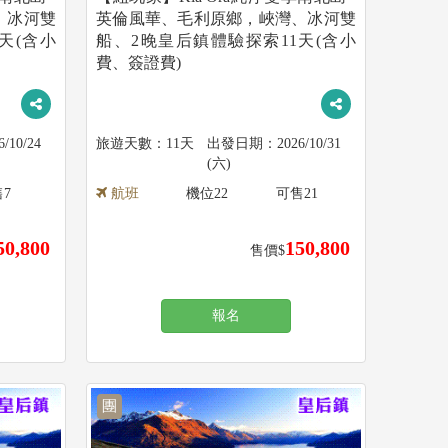
、冰河雙
英倫風華、毛利原鄉，峽灣、冰河雙
天(含小
船、2晚皇后鎮體驗探索11天(含小
費、簽證費)
6/10/24
11天
2026/10/31
(六)
售
7
航班
機位
22
可售
21
50,800
150,800
售價$
報名
團