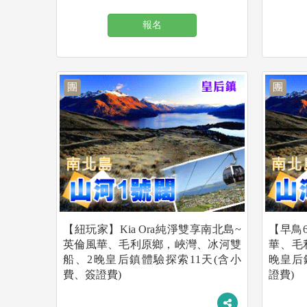
報名
團
團
【紐玩家】Kia Ora純淨雙享南北島~
【早鳥6
英倫風華、毛利原鄉，峽灣、冰河雙
華、毛
船、2晚皇后鎮體驗探索11天(含小
晚皇后
費、簽證費)
證費)