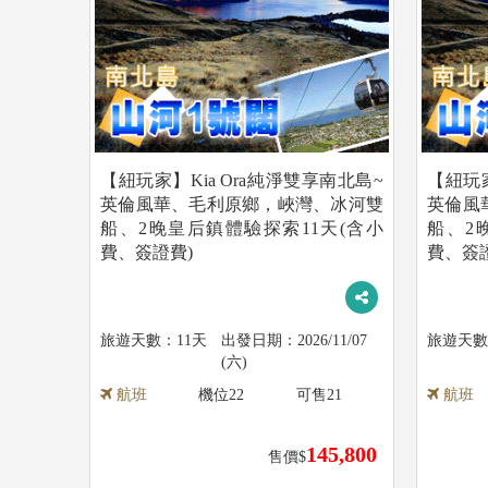
【紐玩家】Kia Ora純淨雙享南北島~
【紐玩家
英倫風華、毛利原鄉，峽灣、冰河雙
英倫風
船、2晚皇后鎮體驗探索11天(含小
船、2
費、簽證費)
費、簽
11天
2026/11/07
(六)
航班
機位
22
可售
21
航班
145,800
售價$