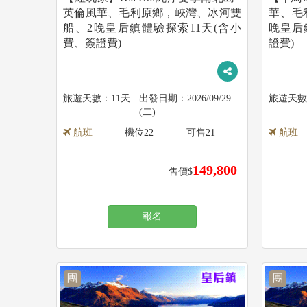
英倫風華、毛利原鄉，峽灣、冰河雙
華、毛
船、2晚皇后鎮體驗探索11天(含小
晚皇后
費、簽證費)
證費)
11天
2026/09/29
(二)
航班
機位
22
可售
21
航班
149,800
售價$
報名
團
團