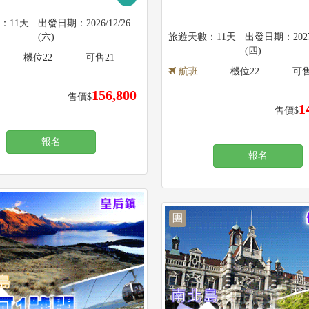
11天
2026/12/26
(六)
11天
202
(四)
機位
22
可售
21
航班
機位
22
可
156,800
售價$
1
售價$
報名
報名
團