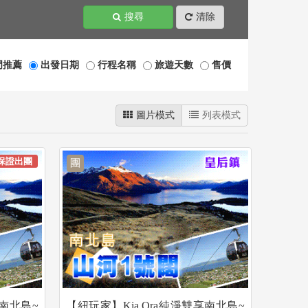
搜尋
清除
門推薦
出發日期
行程名稱
旅遊天數
售價
圖片模式
列表模式
保證出團
團
享南北島~
【紐玩家】Kia Ora純淨雙享南北島~