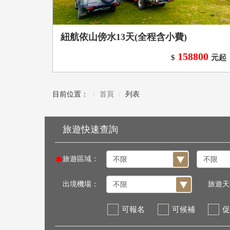
紐航依山傍水13天(全程含小費)
158800
$
元起
目前位置：
首頁
列表
旅遊區域：
出境機場：
旅遊天
可報名
可候補
促