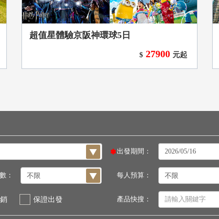
超值星體驗京阪神環球5日
27900
$
元起
出發期間：
數：
每人預算：
銷
保證出發
產品快搜：