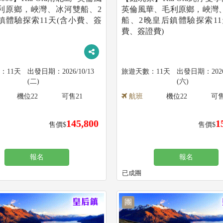
利原鄉，峽灣、冰河雙船、2
英倫風華、毛利原鄉，峽灣
鎮體驗探索11天(含小費、簽
船、2晚皇后鎮體驗探索11
費、簽證費)
11天
2026/10/13
11天
202
(二)
(六)
機位
22
可售
21
航班
機位
22
可
145,800
1
售價$
售價$
報名
報名
已成團
團