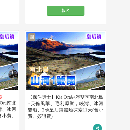
報名
團
惠
【保住隱士】Kia Ora純淨雙享南北島
Ora南北
~英倫風華、毛利原鄉，峽灣、冰河
灣、冰河
雙船、2晚皇后鎮體驗探索11天(含小
含小費、
費、簽證費)