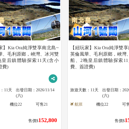
】Kia Ora純淨雙享南北島~
【紐玩家】Kia Ora純淨雙
華、毛利原鄉，峽灣、冰河雙
英倫風華、毛利原鄉，峽灣
晚皇后鎮體驗探索11天(含小
船、2晚皇后鎮體驗探索11
證費)
費、簽證費)
11天
2026/11/14
11天
202
(六)
(六)
機位
22
可售
21
航班
機位
22
可
152,800
1
售價$
售價$