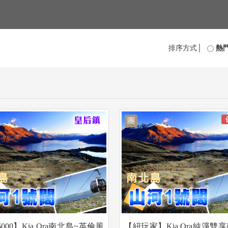
排序方式│
熱
團
000】Kia Ora南北島~英倫風
【紐玩家】Kia Ora純淨雙