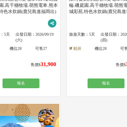
園.高千穗牧場.萌熊電車.熊本
輪.磯庭園.高千穗牧場.萌熊
.特色水炊鍋(鹿兒島進福岡出)
城彩苑.特色水炊鍋(鹿兒島進
5天
2026/09/19
5天
202
(六)
(四)
機位
28
可售
27
航班
機位
28
可
31,900
售價$
售價$
報名
報名