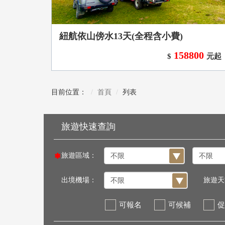
紐航依山傍水13天(全程含小費)
158800
$
元起
目前位置：
首頁
列表
旅遊區域：
出境機場：
旅遊天
可報名
可候補
促