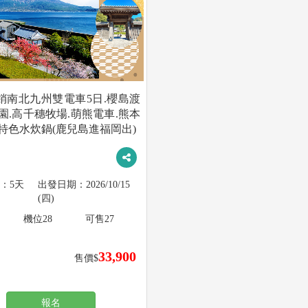
銷南北九州雙電車5日.櫻島渡
園.高千穗牧場.萌熊電車.熊本
.特色水炊鍋(鹿兒島進福岡出)
5天
2026/10/15
(四)
機位
28
可售
27
33,900
售價$
報名