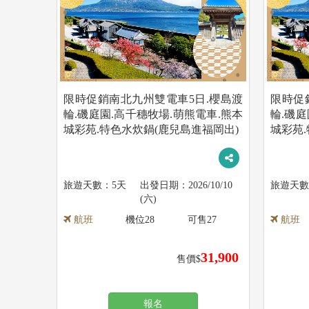
限時促銷南北九州雙電車5日.櫻島渡
限時促
輪.磯庭園.高千穗牧場.萌熊電車.熊本
輪.磯庭
城彩苑.特色水炊鍋(鹿兒島進福岡出)
城彩苑
5天
2026/10/10
(六)
航班
機位
28
可售
27
航班
31,900
售價$
報名