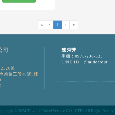
1
公司
陳秀芳
手機：0978-230-333
LINE ID：@mideatour
2320號
承德路三段40號5樓
1
2
pyright © 2024 Traveler Travel Service CO., LTD. All Rights Reserv