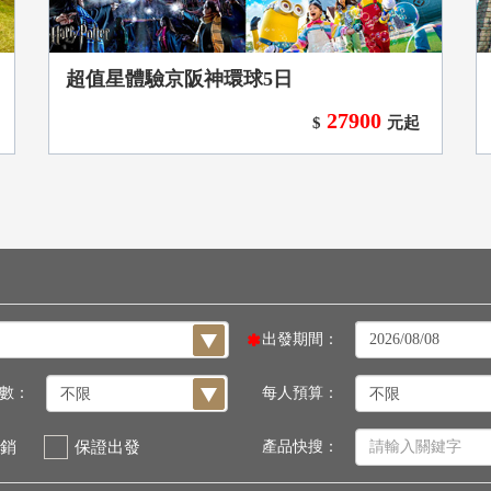
超值星體驗京阪神環球5日
27900
$
元起
出發期間：
數：
每人預算：
銷
保證出發
產品快搜：