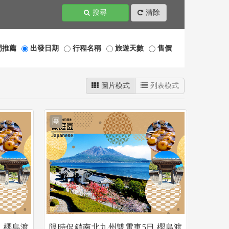
搜尋
清除
門推薦
出發日期
行程名稱
旅遊天數
售價
圖片模式
列表模式
團
.櫻島渡
限時促銷南北九州雙電車5日.櫻島渡