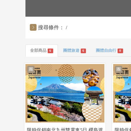
搜尋條件：
全部商品
團體旅遊
團體自由行
6
6
0
團
團
限時促銷南北九州雙電車5日.櫻島渡
限時促