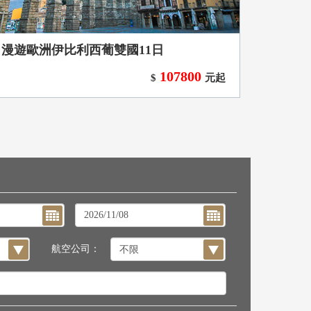
漫遊歐洲伊比利西葡雙國11日
107800
$
元起
航空公司：