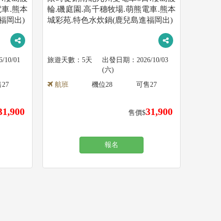
電車.熊本
輪.磯庭園.高千穗牧場.萌熊電車.熊本
福岡出)
城彩苑.特色水炊鍋(鹿兒島進福岡出)
6/10/01
5天
2026/10/03
(六)
售
27
航班
機位
28
可售
27
31,900
31,900
售價$
報名