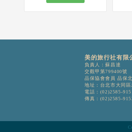
美的旅行社有限
負責人：蘇昌達
交觀甲第799400號
品保協會會員 品保北
地址：台北市大同區
電話：(02)2585-915
傳真：(02)2585-915
Co