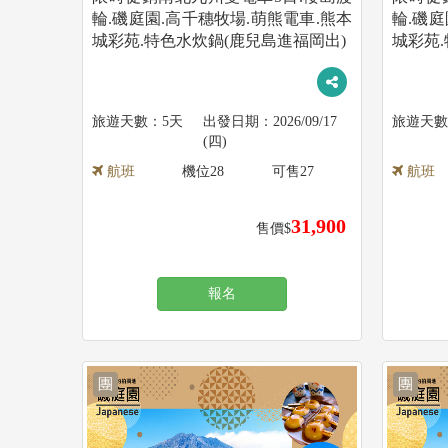
輪.磯庭園.高千穗牧場.萌熊電車.熊本
輪.磯庭
城彩苑.特色水炊鍋(鹿兒島進福岡出)
城彩苑
5天
2026/09/17
(四)
航班
機位
28
可售
27
航班
31,900
售價$
報名
團
團