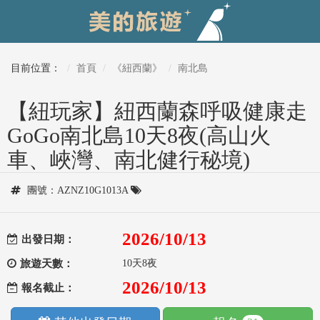
目前位置：
首頁
《紐西蘭》
南北島
【紐玩家】紐西蘭森呼吸健康走
GoGo南北島10天8夜(高山火
車、峽灣、南北健行秘境)
團號：AZNZ10G1013A
2026/10/13
出發日期：
旅遊天數：
10天8夜
2026/10/13
報名截止：