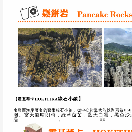
綠石小鎮】
【霍基蒂卡HOKITIKA
南島西海岸著名的藝術綠石小鎮，從中心街道就能找到寫着Hokitika
灘。當天氣晴朗時，綠草茵茵，藍天白雲，黑色沙
品，非