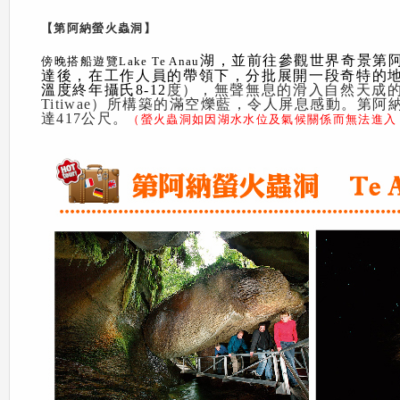
【第阿納螢火蟲洞】
湖，並前往參觀世界奇景第阿
傍晚搭船遊覽Lake Te Anau
達後，在工作人員的帶領下，分批展開一段奇特的
溫度終年攝氏8-12
度），無聲無息的滑入自然天成
Titiwae）所構築的滿空爍藍，令人屏息感動。第
達417公尺。
（螢火蟲洞如因湖水水位及氣候關係而無法進入，