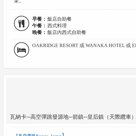
采。
早餐：
飯店自助餐
午餐：
西式料理
晚餐：
飯店內西式自助餐
OAKRIDGE RESORT 或 WANAKA HOTEL 或 
瓦納卡─高空彈跳發源地─箭鎮─皇后鎮（天際纜車
】
【高空彈跳Bungy Jump