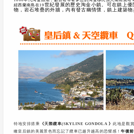
世紀發展的歷史淘金小鎮。可在鎮上優
紐西蘭南島在19
物，岩石堆疊的外牆，內有發古幽情懷，鎮上建築物
特地安排搭乘
《天際纜車(SKYLINE GONDOLA
》
此地是觀
瞰皇后鎮的美麗景色而忘記了纜車已越升越高的恐懼感！
午後前