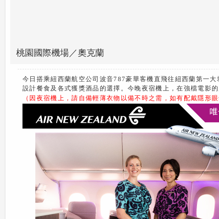
桃園國際機場／奧克蘭
今日搭乘紐西蘭航空公司波音787豪華客機直飛往紐西蘭第一
設計餐食及各式獲獎酒品的選擇。今晚夜宿機上，在強檔電影的
（因夜宿機上，請自備輕薄衣物以備不時之需，如有配戴隱形眼