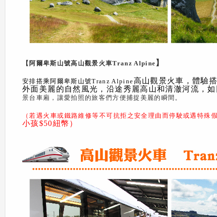
】
【阿爾卑斯山號高山觀景火車Tranz Alpine
高山觀景火車，體驗搭乘世界
安排搭乘阿爾卑斯山號Tranz Alpine
外面美麗的自然風光，沿途秀麗高山和清澈河流，如
景台車廂，讓愛拍照的旅客們方便捕捉美麗的瞬間。
（若遇火車或鐵路維修等不可抗拒之安全理由而停駛或遇特殊假
小孩$50
紐幣）