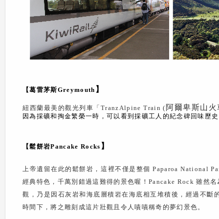
】
【葛雷茅斯Greymouth
阿爾卑斯山火
紐西蘭最美的觀光列車「TranzAlpine Train (
因為採礦和掏金繁榮一時，可以看到採礦工人的紀念碑回味歷史
】
【鬆餅岩Pancake Rocks
上帝遺留在此的鬆餅岩，這裡不僅是整個
Paparoa National Pa
經典特色，千萬別錯過這難得的景色喔！
Pancake Rock
雖然名
觀，乃是因石灰岩和海底層積岩在海底相互堆積後，經過不斷
時間下，將之雕刻成這片壯觀且令人嘖嘖稱奇的夢幻景色。