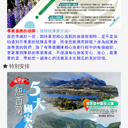
專業服務的領隊：
熱情領隊群介紹
~
當您準備好一切，期待著您精心規劃的旅遊假期時，是不是深
怕遇到不專業的領隊及導遊，而使您敗興而歸呢？身為紐澳旅
遊專賣的我們，除了有專業團隊精心規劃行程中的每個細節，
更著重領隊群的專業養成，不僅讓每位旅客安心、放心，最重
要的是…帶給您一趟身心的洗滌及永生難忘的美好回憶。
特別安排