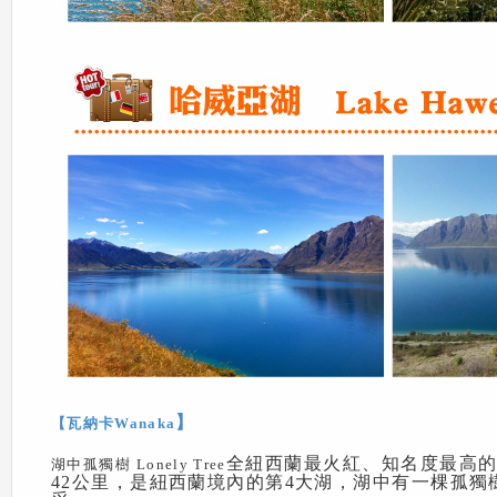
】
【瓦納卡Wanaka
全紐西蘭最火紅、知名度最高的一棵
湖中孤獨樹 Lonely Tree
42公里，是紐西蘭境內的第4大湖，湖中有一棵孤