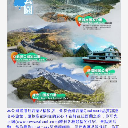
本公司選用紐西蘭A檔飯店，並符合紐西蘭Qualmark品質認證
合格旅館，讓旅客能夠住的安心！在前往紐西蘭之前，你可先
上網(
www.newzealand.com
)瞭解各種類型的住宿、景點與活
動。當你看到Qualmark這個標幟時，便代表著品質保証，你可