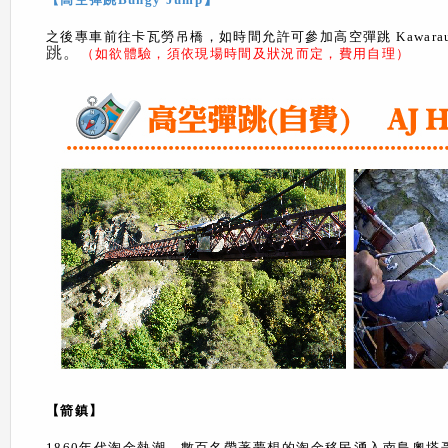
之後專車前往卡瓦勞吊橋，如時間允許可參加高空彈跳 Kawarau B
跳。
（如欲體驗，須依現場時間及狀況而定，費用自理）
【箭鎮】
1860
年代淘金熱潮，數百名帶著夢想的淘金移民湧入南島奧塔