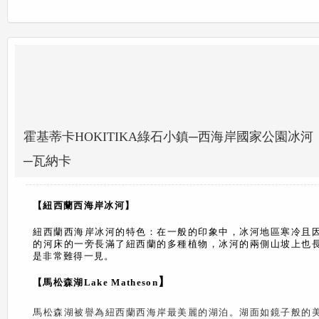
霍基蒂卡HOKITIKA綠石小鎮─西海岸國家公園
─瓦納卡
【紐西蘭西海岸冰河】
紐西蘭西海岸冰河的特色：在一般的印象中，冰河地區寒冷且
的河床的一旁長滿了紐西蘭的多種植物，冰河的兩側山坡上也
是非常難得一見。
】
【馬松森湖Lake Matheson
馬松森湖被譽為紐西蘭西海岸最美麗的湖泊。湖面如鏡子般的