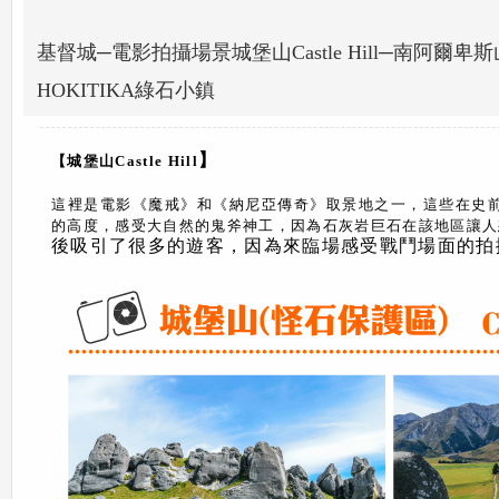
基督城─電影拍攝場景城堡山Castle Hill─南阿爾卑斯山觀景
HOKITIKA綠石小鎮
】
【城堡山Castle Hill
這裡是電影《魔戒》和《納尼亞傳奇》取景地之一，這些在史
的高度，感受大自然的鬼斧神工，因為石灰岩巨石在該地區讓人
後吸引了很多的遊客，因為來臨場感受戰鬥場面的拍