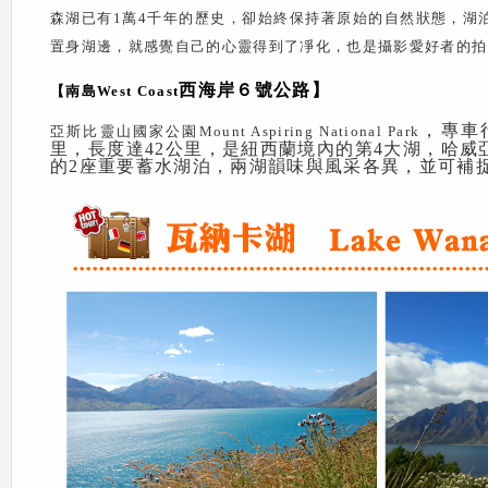
森湖已有
1
萬
4
千年的歷史，卻始終保持著原始的自然狀態，湖
置身湖邊，就感覺自己的心靈得到了凈化，也是攝影愛好者的拍
西海岸６號公路】
【南島West Coast
，專車
亞斯比靈山國家公園Mount Aspiring National Park
里，長度達42公里，是紐西蘭境內的第4大湖，哈威亞湖
的2座重要蓄水湖泊，兩湖韻味與風采各異，並可補