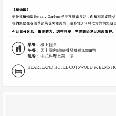
【植物園】
基督城植物園
Botanic Gardens
是非常推薦景點，面積相當遼闊佔
明的氣候在各個季節展現萬種風情，漫步雅芳河畔欣賞野鴨悠遊
今日充分休息、恢復體力、調整時差，準備開始隔日精采旅程。
早餐：
機上輕食
午餐：
因卡國內線轉機發餐費$20紐幣
晚餐：
中式料理七菜一湯
HEARTLAND HOTEL COTSWOLD 或 ELMS HO