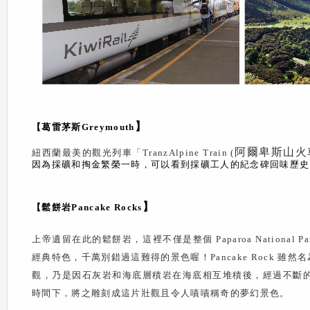
】
【葛雷茅斯Greymouth
阿爾卑斯山火
紐西蘭最美的觀光列車「TranzAlpine Train (
因為採礦和掏金繁榮一時，可以看到採礦工人的紀念碑回味歷史
】
【鬆餅岩Pancake Rocks
上帝遺留在此的鬆餅岩，這裡不僅是整個
Paparoa National Pa
經典特色，千萬別錯過這難得的景色喔！
Pancake Rock
雖然名
觀，乃是因石灰岩和海底層積岩在海底相互堆積後，經過不斷
時間下，將之雕刻成這片壯觀且令人嘖嘖稱奇的夢幻景色。