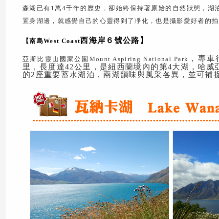
森湖已有
1
萬
4
千年的歷史，卻始終保持著原始的自然狀態，湖
置身湖邊，就感覺自己的心靈得到了凈化，也是攝影愛好者的拍
西海岸６號公路】
【南島West Coast
，專車
亞斯比靈山國家公園Mount Aspiring National Park
里，長度達42公里，是紐西蘭境內的第4大湖，哈威亞湖
的2座重要蓄水湖泊，兩湖韻味與風采各異，並可補