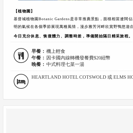
【植物園】
基督城植物園
Botanic Gardens
是非常推薦景點，面積相當遼闊佔
明的氣候在各個季節展現萬種風情，漫步雅芳河畔欣賞野鴨悠遊
今日充分休息、恢復體力、調整時差，準備開始隔日精采旅程。
早餐：
機上輕食
午餐：
因卡國內線轉機發餐費$20紐幣
晚餐：
中式料理七菜一湯
HEARTLAND HOTEL COTSWOLD 或 ELMS HO