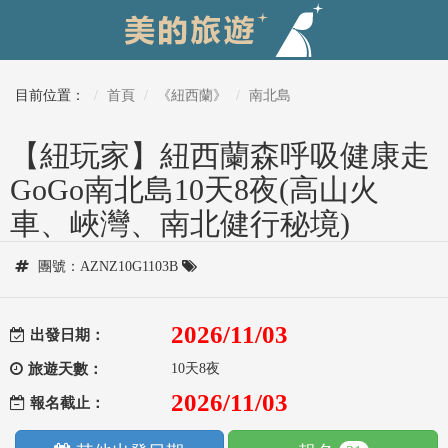
目前位置：
首頁
《紐西蘭》
南北島
【紐玩家】紐西蘭森呼吸健康走
GoGo南北島10天8夜(高山火
車、峽灣、南北健行秘境)
團號：AZNZ10G1103B
2026/11/03
出發日期：
旅遊天數：
10天8夜
2026/11/03
報名截止：