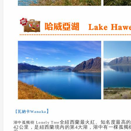
】
【瓦納卡Wanaka
全紐西蘭最火紅、知名度最高的一棵
湖中孤獨樹 Lonely Tree
42公里，是紐西蘭境內的第4大湖，湖中有一棵孤