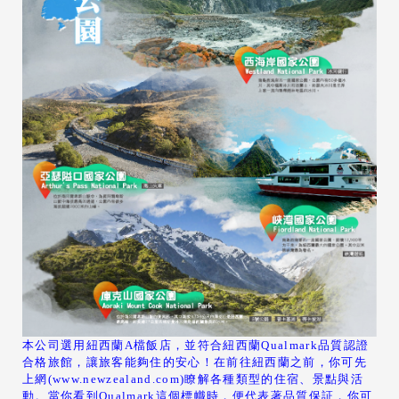
本公司選用紐西蘭A檔飯店，並符合紐西蘭Qualmark品質認證
合格旅館，讓旅客能夠住的安心！在前往紐西蘭之前，你可先
上網(
www.newzealand.com
)瞭解各種類型的住宿、景點與活
動。當你看到Qualmark這個標幟時，便代表著品質保証，你可