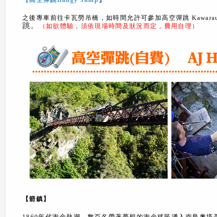
之後專車前往卡瓦勞吊橋，如時間允許可參加高空彈跳 Kawarau B
跳。
（如欲體驗，須依現場時間及狀況而定，費用自理）
【箭鎮】
1860
年代淘金熱潮，數百名帶著夢想的淘金移民湧入南島奧塔