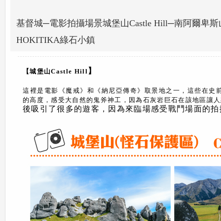
基督城─電影拍攝場景城堡山Castle Hill─南阿爾卑斯山觀景
HOKITIKA綠石小鎮
】
【城堡山Castle Hill
這裡是電影《魔戒》和《納尼亞傳奇》取景地之一，這些在史
的高度，感受大自然的鬼斧神工，因為石灰岩巨石在該地區讓人
後吸引了很多的遊客，因為來臨場感受戰鬥場面的拍