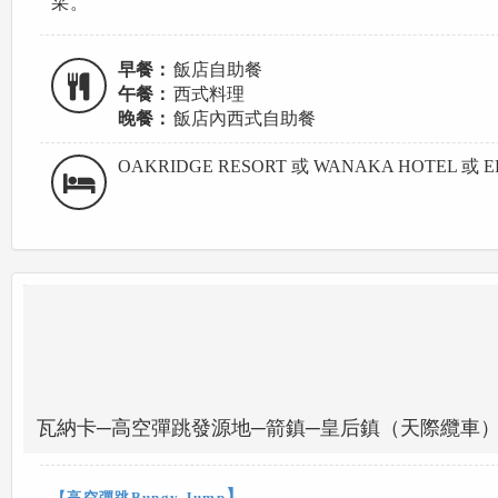
采。
早餐：
飯店自助餐
午餐：
西式料理
晚餐：
飯店內西式自助餐
OAKRIDGE RESORT 或 WANAKA HOTEL 或 
瓦納卡─高空彈跳發源地─箭鎮─皇后鎮（天際纜車
】
【高空彈跳Bungy Jump