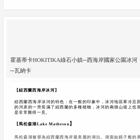
霍基蒂卡HOKITIKA綠石小鎮─西海岸國家公園
─瓦納卡
【紐西蘭西海岸冰河】
紐西蘭西海岸冰河的特色：在一般的印象中，冰河地區寒冷且
的河床的一旁長滿了紐西蘭的多種植物，冰河的兩側山坡上也
是非常難得一見。
】
【馬松森湖Lake Matheson
馬松森湖被譽為紐西蘭西海岸最美麗的湖泊。湖面如鏡子般的