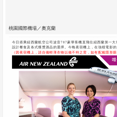
桃園國際機場／奧克蘭
今日搭乘紐西蘭航空公司波音787豪華客機直飛往紐西蘭第一
設計餐食及各式獲獎酒品的選擇。今晚夜宿機上，在強檔電影的
（因夜宿機上，請自備輕薄衣物以備不時之需，如有配戴隱形眼