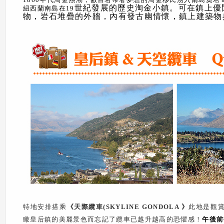
世紀發展的歷史淘金小鎮。可在鎮上優
紐西蘭南島在19
物，岩石堆疊的外牆，內有發古幽情懷，鎮上建築物
特地安排搭乘
《天際纜車(SKYLINE GONDOLA
》
此地是觀
瞰皇后鎮的美麗景色而忘記了纜車已越升越高的恐懼感！
午後前