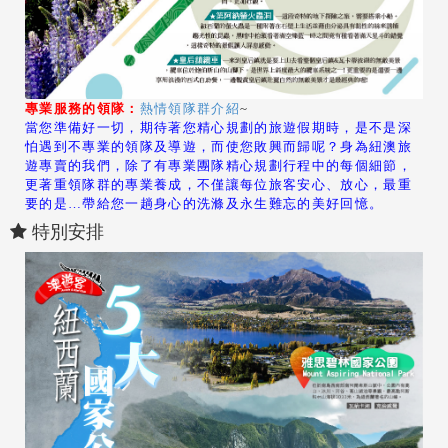
專業服務的領隊：
熱情領隊群介紹
~
當您準備好一切，期待著您精心規劃的旅遊假期時，是不是深
怕遇到不專業的領隊及導遊，而使您敗興而歸呢？身為紐澳旅
遊專賣的我們，除了有專業團隊精心規劃行程中的每個細節，
更著重領隊群的專業養成，不僅讓每位旅客安心、放心，最重
要的是…帶給您一趟身心的洗滌及永生難忘的美好回憶。
特別安排