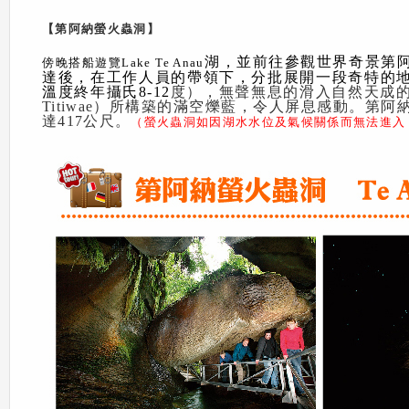
【第阿納螢火蟲洞】
湖，並前往參觀世界奇景第阿
傍晚搭船遊覽Lake Te Anau
達後，在工作人員的帶領下，分批展開一段奇特的
溫度終年攝氏8-12
度），無聲無息的滑入自然天成
Titiwae）所構築的滿空爍藍，令人屏息感動。第
達417公尺。
（螢火蟲洞如因湖水水位及氣候關係而無法進入，