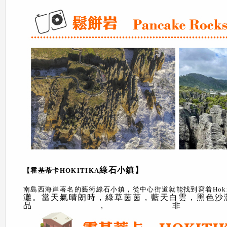
綠石小鎮】
【霍基蒂卡HOKITIKA
南島西海岸著名的藝術綠石小鎮，從中心街道就能找到寫着Hokitika
灘。當天氣晴朗時，綠草茵茵，藍天白雲，黑色沙
品，非