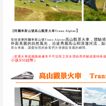
】
【阿爾卑斯山號高山觀景火車Tranz Alpine
高山觀景火車，體驗搭乘世界
安排搭乘阿爾卑斯山號Tranz Alpine
外面美麗的自然風光，沿途秀麗高山和清澈河流，如
景台車廂，讓愛拍照的旅客們方便捕捉美麗的瞬間。
（若遇火車或鐵路維修等不可抗拒之安全理由而停駛或遇特殊假
小孩$50
紐幣）