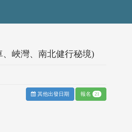
車、峽灣、南北健行秘境)
其他出發日期
報名
21