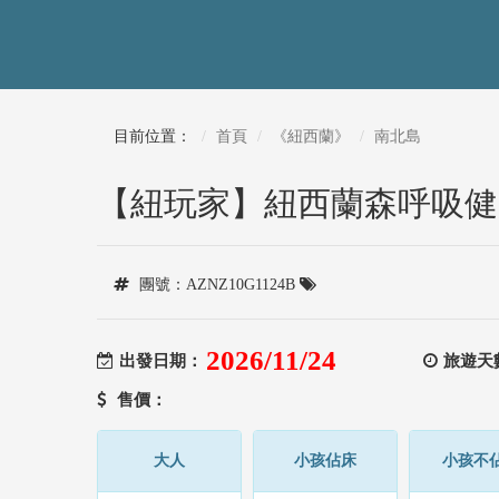
目前位置：
首頁
《紐西蘭》
南北島
【紐玩家】紐西蘭森呼吸健康
團號：AZNZ10G1124B
2026/11/24
出發日期：
旅遊天
售價：
大人
小孩佔床
小孩不