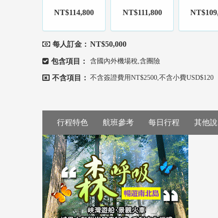
NT$114,800
NT$111,800
NT$109
NT$50,000
每人訂金：
包含項目：
含國內外機場稅,含團險
不含項目：
不含簽證費用NT$2500,不含小費USD$120
行程特色
航班參考
每日行程
其他說