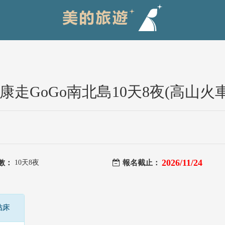
走GoGo南北島10天8夜(高山火
2026/11/24
數：
10天8夜
報名截止：
佔床