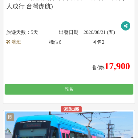
人成行.台灣虎航)
5天
2026/08/21 (五)
航班
機位
6
可售
2
17,900
售價$
報名
保證出團
團