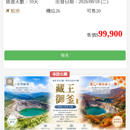
10天
2026/08/18 (二)
航班
機位
26
可售
20
99,900
售價$
報名
保證出團
團