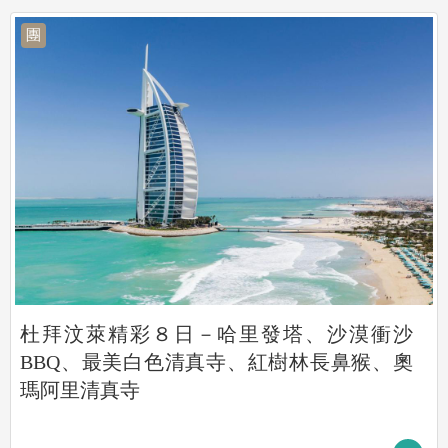
團
杜拜汶萊精彩８日－哈里發塔、沙漠衝沙
BBQ、最美白色清真寺、紅樹林長鼻猴、奧
瑪阿里清真寺