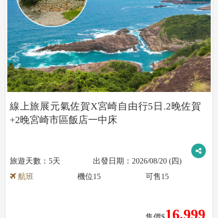
線上旅展元氣佐賀X宮崎自由行5日.2晚佐賀
+2晚宮崎市區飯店一中床
5天
2026/08/20 (四)
航班
機位
15
可售
15
16,999
售價$