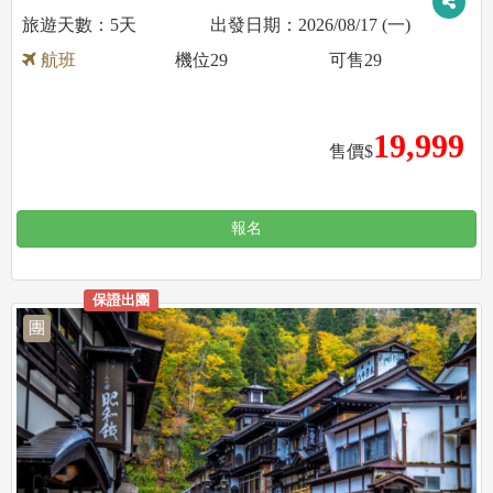
5天
2026/08/17 (一)
航班
機位
29
可售
29
19,999
售價$
報名
保證出團
團