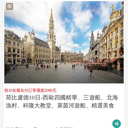
團
前10名報名付訂享優惠2000元
荷比盧德10日-西歐四國精華、三遊船、北海
漁村、科隆大教堂、萊茵河遊船、精選美食