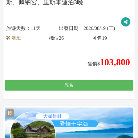
斯、佩納宮、里斯本連泊3晚
11天
2026/08/19 (三)
航班
機位
26
可售
19
103,800
售價$
報名
團