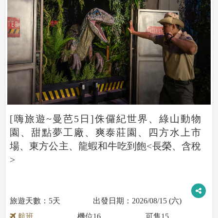
[嗨旅遊~曼芭5日]侏儸紀世界、綠山動物
園、甜點夢工廠、爽泰莊園、四方水上市
場、東方公主、龍蝦和牛吃到飽<長榮、含稅
>
5天
2026/08/15 (六)
航班
機位
16
可售
15