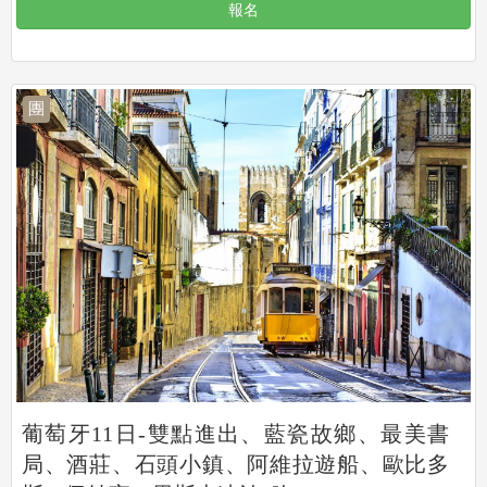
報名
團
葡萄牙11日-雙點進出、藍瓷故鄉、最美書
局、酒莊、石頭小鎮、阿維拉遊船、歐比多