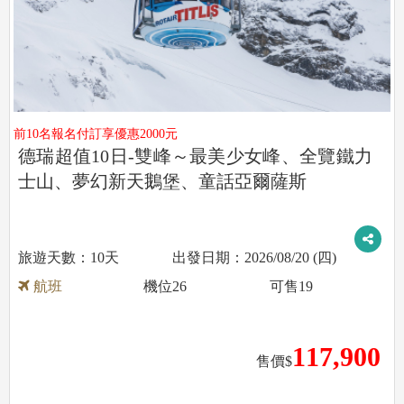
前10名報名付訂享優惠2000元
德瑞超值10日-雙峰～最美少女峰、全覽鐵力
士山、夢幻新天鵝堡、童話亞爾薩斯
10天
2026/08/20 (四)
航班
機位
26
可售
19
117,900
售價$