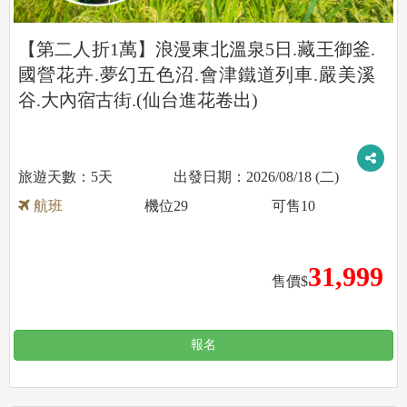
【第二人折1萬】浪漫東北溫泉5日.藏王御釜.
國營花卉.夢幻五色沼.會津鐵道列車.嚴美溪
谷.大內宿古街.(仙台進花卷出)
5天
2026/08/18 (二)
航班
機位
29
可售
10
31,999
售價$
報名