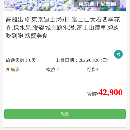
高雄出發 東京迪士尼6日.富士山大石四季花
卉.採水果.湯樂城主題泡湯.富士山纜車.燒肉
吃到飽.螃蟹美食
6天
2026/08/20 (四)
航班
機位
21
可售
3
42,900
售價$
報名