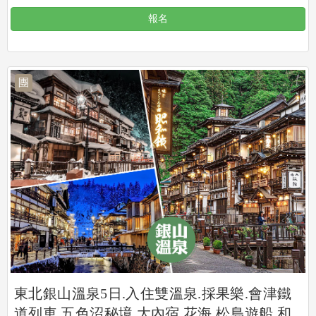
報名
團
東北銀山溫泉5日.入住雙溫泉.採果樂.會津鐵
道列車.五色沼秘境.大內宿.花海.松島遊船.和