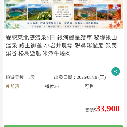
愛戀東北雙溫泉5日.銀河觀星纜車.秘境銀山
溫泉.藏王御釜.小岩井農場.猊鼻溪遊船.嚴美
溪谷.松島遊船.米澤牛燒肉
5天
2026/08/19 (三)
航班
機位
36
可售
1
33,900
售價$