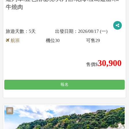
牛燒肉
5天
2026/08/17 (一)
航班
機位
30
可售
29
30,900
售價$
報名
團