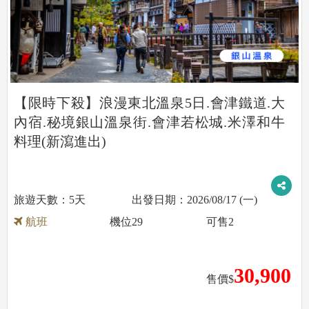
【限時下殺】浪漫東北溫泉5日.會津鐵道.大
內宿.秘境銀山溫泉街.會津若松城.米澤和牛
料理(新瀉進出)
5天
2026/08/17 (一)
航班
機位
29
可售
2
30,900
售價$