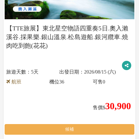
【TTE旅展】東北星空物語四重奏5日.奧入瀨
溪谷.採果樂.銀山溫泉.松島遊船.銀河纜車.燒
肉吃到飽(花花)
5天
2026/08/15 (六)
航班
機位
36
可售
0
30,900
售價$
候補