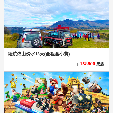
紐航依山傍水13天(全程含小費)
158800
$
元起