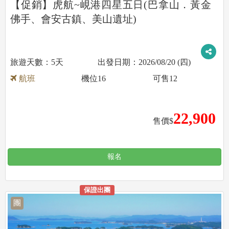
【促銷】虎航~峴港四星五日(巴拿山．黃金
佛手、會安古鎮、美山遺址)
5天
2026/08/20 (四)
航班
機位
16
可售
12
22,900
售價$
報名
保證出團
團