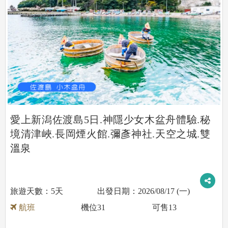
愛上新潟佐渡島5日.神隱少女木盆舟體驗.秘
境清津峽.長岡煙火館.彌彥神社.天空之城.雙
溫泉
5天
2026/08/17 (一)
航班
機位
31
可售
13