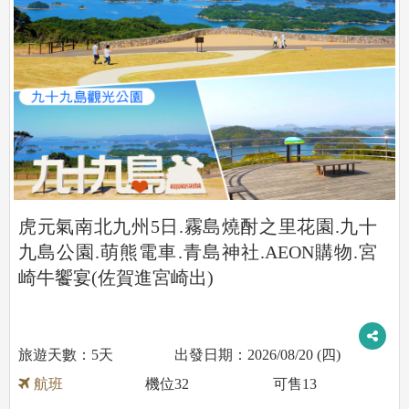
虎元氣南北九州5日.霧島燒酎之里花園.九十
九島公園.萌熊電車.青島神社.AEON購物.宮
崎牛饗宴(佐賀進宮崎出)
5天
2026/08/20 (四)
航班
機位
32
可售
13