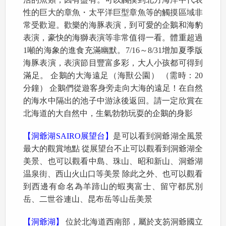
性的巨大的章魚・太平洋巨型章魚等的觸摸區域非
常受歡迎。歡樂的海豚表演，到可愛的企鵝和海豹
表演，豪快的海獅表演等非常值得一看。體重超過
1噸的海象的進食充滿幽默。7/16～8/31增加夏季版
海豚表演，表演節目豐富多彩，大人小孩都可得到
滿足。 企鵝的大海遠足（海獸公園） （需時：20
分鐘） 企鵝們從遊客身旁走向大海的遠足！在自然
的海水中隔出的池子中游泳後返回。請一定欣賞在
北海道的大自然中，生氣勃勃玩耍的企鵝的身影
【洞爺湖SAIRO展望台】
是可以看到洞爺湖全風景
最大的觀賞地點 從展望台不止可以觀看到洞爺湖全
美景、也可以觀看中島、珠山、昭和新山、洞爺湖
温泉街、西山火山口等美景 除此之外、也可以觀看
到西邊有命名為羊蹄山的蝦夷富士、留守都尻別
岳、二世谷連山、昆布岳等山岳美景
【洞爺湖】
位於北海道西南部，屬於支笏洞爺國立