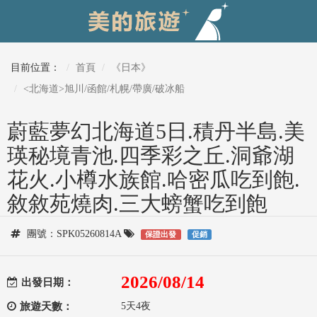
目前位置：
首頁
《日本》
<北海道>旭川/函館/札幌/帶廣/破冰船
蔚藍夢幻北海道5日.積丹半島.美
瑛秘境青池.四季彩之丘.洞爺湖
花火.小樽水族館.哈密瓜吃到飽.
敘敘苑燒肉.三大螃蟹吃到飽
團號：SPK05260814A
保證出發
促銷
2026/08/14
出發日期：
旅遊天數：
5天4夜