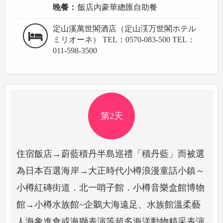
晚餐：
飯店內豪華總匯自助餐
定山溪萬世閣酒店（定山渓万世閣ホテル
ミリオーネ） TEL：0570-083-500 TEL：
011-598-3500
第2天
住宿飯店→蔚藍積丹半島巡禮「積丹藍」而被選
為日本百選海岸→大正時代小樽浪漫童話小鎮～
小樽紅磚街道．北一哨子館．小樽音樂盒館博物
館→小樽水族館~企鵝大海遠足、水族館溫柔藝
人海象進食或海獅表演等超多海洋動物精采表演