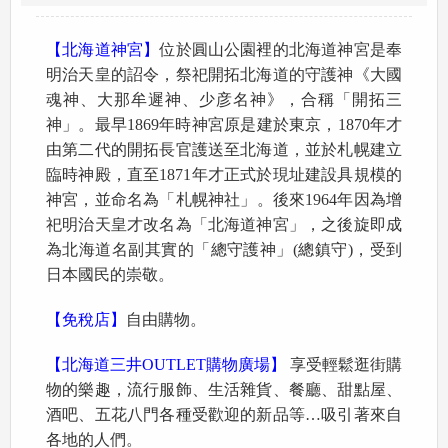
【北海道神宮】
位於圓山公園裡的北海道神宮是奉
明治天皇的詔令，祭祀開拓北海道的守護神《大國
魂神、大那牟遲神、少彦名神》，合稱「開拓三
神」。最早1869年時神宮原是建於東京，1870年才
由第二代的開拓長官護送至北海道，並於札幌建立
臨時神殿，直至1871年才正式於現址建設具規模的
神宮，並命名為「札幌神社」。後來1964年因為增
祀明治天皇才改名為「北海道神宮」，之後旋即成
為北海道名副其實的「總守護神」(總鎮守)，受到
日本國民的崇敬。
【免稅店】
自由購物。
【北海道三井OUTLET購物廣場】
享受輕鬆逛街購
物的樂趣，流行服飾、生活雜貨、餐廳、甜點屋、
酒吧、五花八門各種受歡迎的新品等…吸引著來自
各地的人們。