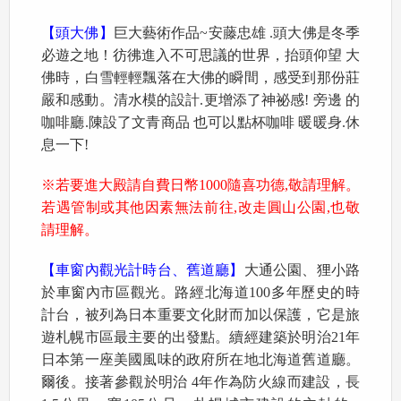
【頭大佛】
巨大藝術作品~安藤忠雄 .頭大佛是冬季
必遊之地！彷彿進入不可思議的世界，抬頭仰望 大
佛時，白雪輕輕飄落在大佛的瞬間，感受到那份莊
嚴和感動。清水模的設計.更增添了神祕感! 旁邊 的
咖啡廳.陳設了文青商品 也可以點杯咖啡 暖暖身.休
息一下!
※若要進大殿請自費日幣1000隨喜功德,敬請理解。
若遇管制或其他因素無法前往,改走圓山公園,也敬
請理解。
【車窗內觀光計時台、舊道廳】
大通公園、狸小路
於車窗內市區觀光。路經北海道100多年歷史的時
計台，被列為日本重要文化財而加以保護，它是旅
遊札幌市區最主要的出發點。續經建築於明治21年
日本第一座美國風味的政府所在地北海道舊道廳。
爾後。接著參觀於明治 4年作為防火線而建設，長