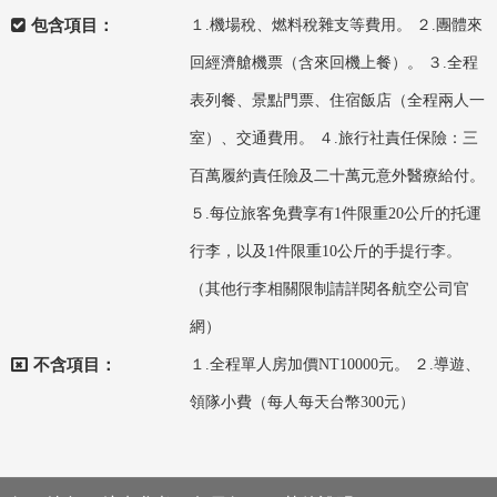
包含項目：
１.機場稅、燃料稅雜支等費用。 ２.團體來
回經濟艙機票（含來回機上餐）。 ３.全程
表列餐、景點門票、住宿飯店（全程兩人一
室）、交通費用。 ４.旅行社責任保險：三
百萬履約責任險及二十萬元意外醫療給付。
５.每位旅客免費享有1件限重20公斤的托運
行李，以及1件限重10公斤的手提行李。
（其他行李相關限制請詳閱各航空公司官
網）
不含項目：
１.全程單人房加價NT10000元。 ２.導遊、
領隊小費（每人每天台幣300元）