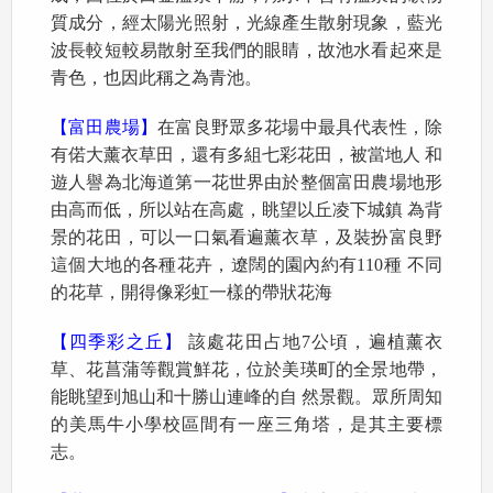
質成分，經太陽光照射，光線產生散射現象，藍光
波長較短較易散射至我們的眼睛，故池水看起來是
青色，也因此稱之為青池。
【富田農場】
在富良野眾多花場中最具代表性，除
有偌大薰衣草田，還有多組七彩花田，被當地人 和
遊人譽為北海道第一花世界由於整個富田農場地形
由高而低，所以站在高處，眺望以丘凌下城鎮 為背
景的花田，可以一口氣看遍薰衣草，及裝扮富良野
這個大地的各種花卉，遼闊的園內約有110種 不同
的花草，開得像彩虹一樣的帶狀花海
【四季彩之丘】
該處花田占地7公頃，遍植薰衣
草、花菖蒲等觀賞鮮花，位於美瑛町的全景地帶，
能眺望到旭山和十勝山連峰的自 然景觀。眾所周知
的美馬牛小學校區間有一座三角塔，是其主要標
志。