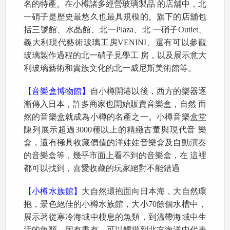
名的特產。在小樽諸多經營玻璃製品 的店舖中，北
一硝子是歷史最悠久也最具規模的。旗下的店舖包
括三號館、水晶館、北一Plaza、北 一硝子Outlet、
義大利現代藝術玻璃工房VENINI、還有可以參觀
玻璃製作過程的北一硝子見學工 房，以及展示意大
利玻璃藝術和貴族文化的北一威尼斯美術館等。
【音樂盒博物館】
自小樽開港以後，西方的樂器逐
漸傳入日本，許多商家也開始販賣音樂盒，自然 而
然的音樂盒就成為小樽的名產之一。小樽音樂盒堂
陳列展示超過3000種以上的精緻古董與現代音 樂
盒，還有極具收藏價值的洋娃娃音樂盒及自動演奏
的音樂盒等，幾乎市面上看不到的音樂盒，在 這裡
都可以找到，喜愛收藏的玩家絕對不能錯過
【小樽水族館】
大自然環抱面向日本海，大自然環
抱，景色絕佳的小樽水族館，大小70餘個水槽中，
展示著從寒冷海域中棲息的魚類，到溫帶海域中生
活的魚類，因有盡有。可以觸摸到北方海洋中代表