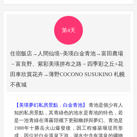
第4天
住宿飯店→人間仙境~美瑛白金青池→富田農場
－富良野、紫彩美瑛拼布之路－四季彩之丘+花
田車欣賞花卉→薄野COCONO SUSUKINO 札幌
不夜城
【美瑛夢幻私房景點．白金青池】
青池是個少有人
知的私房景點，其青綠色的池水是青池的特色，若
是一池青綠在薄霧陪襯下更顯幽靜與夢幻。青池是
1988年十勝岳火山爆發後，因工程修築堰堤而形
成，因位於白金溫泉下游，湖水中含有溫泉的礦物