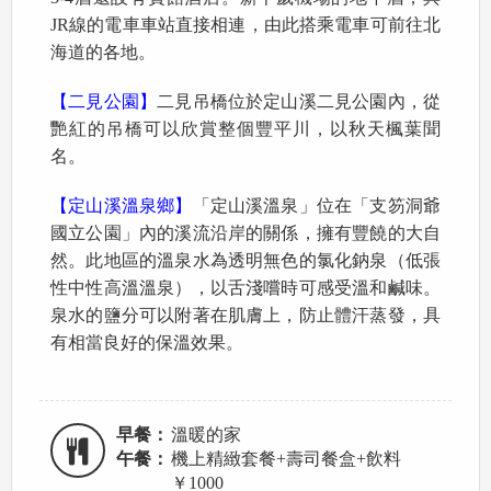
JR線的電車車站直接相連，由此搭乘電車可前往北
海道的各地。
【二見公園】
二見吊橋位於定山溪二見公園內，從
艷紅的吊橋可以欣賞整個豐平川，以秋天楓葉聞
名。
【定山溪溫泉鄉】
「定山溪溫泉」位在「支笏洞爺
國立公園」內的溪流沿岸的關係，擁有豐饒的大自
然。此地區的溫泉水為透明無色的氯化鈉泉（低張
性中性高溫溫泉），以舌淺嚐時可感受溫和鹹味。
泉水的鹽分可以附著在肌膚上，防止體汗蒸發，具
有相當良好的保溫效果。
早餐：
溫暖的家
午餐：
機上精緻套餐+壽司餐盒+飲料
￥1000