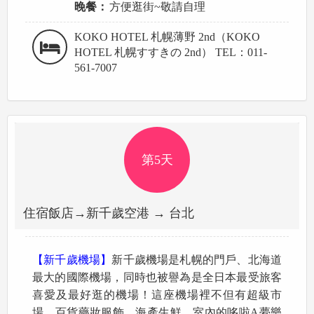
晚餐：
方便逛街~敬請自理
KOKO HOTEL 札幌薄野 2nd（KOKO
HOTEL 札幌すすきの 2nd） TEL：011-
561-7007
第5天
住宿飯店→新千歲空港 → 台北
【新千歲機場】
新千歲機場是札幌的門戶、北海道
最大的國際機場，同時也被譽為是全日本最受旅客
喜愛及最好逛的機場！這座機場裡不但有超級市
場、百貨藥妝服飾、海產生鮮、室內的哆啦A夢樂