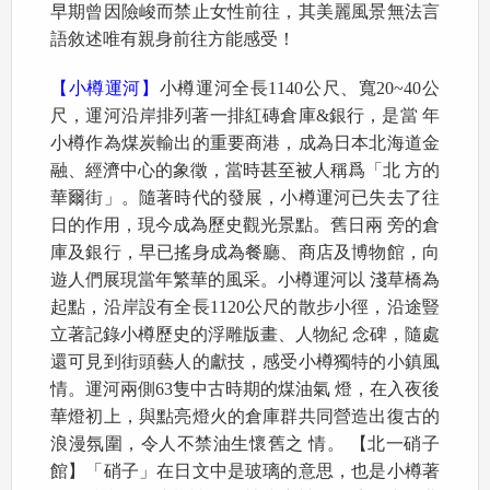
早期曾因險峻而禁止女性前往，其美麗風景無法言
語敘述唯有親身前往方能感受！
【小樽運河】
小樽運河全長1140公尺、寬20~40公
尺，運河沿岸排列著一排紅磚倉庫&銀行，是當 年
小樽作為煤炭輸出的重要商港，成為日本北海道金
融、經濟中心的象徵，當時甚至被人稱爲「北 方的
華爾街」。隨著時代的發展，小樽運河已失去了往
日的作用，現今成為歷史觀光景點。舊日兩 旁的倉
庫及銀行，早已搖身成為餐廳、商店及博物館，向
遊人們展現當年繁華的風采。小樽運河以 淺草橋為
起點，沿岸設有全長1120公尺的散步小徑，沿途豎
立著記錄小樽歷史的浮雕版畫、人物紀 念碑，隨處
還可見到街頭藝人的獻技，感受小樽獨特的小鎮風
情。運河兩側63隻中古時期的煤油氣 燈，在入夜後
華燈初上，與點亮燈火的倉庫群共同營造出復古的
浪漫氛圍，令人不禁油生懷舊之 情。 【北一硝子
館】「硝子」在日文中是玻璃的意思，也是小樽著