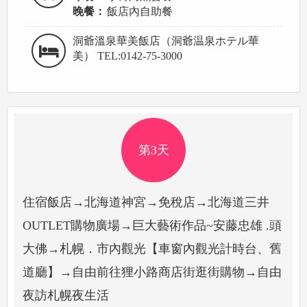
晚餐：
飯店內自助餐
洞爺溫泉華美飯店（洞爺温泉ホテル華
美） TEL:0142-75-3000
第3天
住宿飯店→北海道神宮→免稅店→北海道三井
OUTLET購物廣場→巨大藝術作品~安藤忠雄 .頭
大佛→札幌．市內觀光【車窗內觀光計時台、舊
道廳】→自由前往狸小路商店街逛街購物→自由
夜訪札幌夜生活