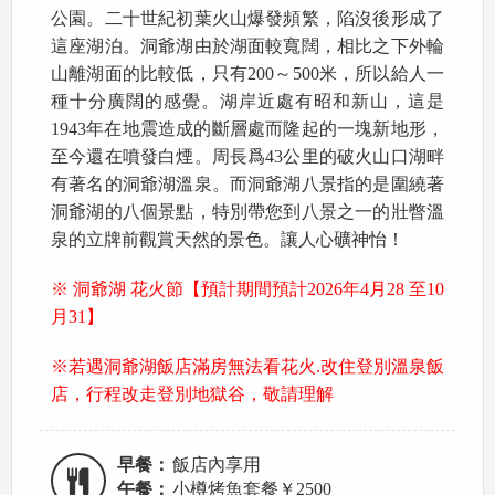
公園。二十世紀初葉火山爆發頻繁，陷沒後形成了
這座湖泊。洞爺湖由於湖面較寬闊，相比之下外輪
山離湖面的比較低，只有200～500米，所以給人一
種十分廣闊的感覺。湖岸近處有昭和新山，這是
1943年在地震造成的斷層處而隆起的一塊新地形，
至今還在噴發白煙。周長爲43公里的破火山口湖畔
有著名的洞爺湖溫泉。而洞爺湖八景指的是圍繞著
洞爺湖的八個景點，特別帶您到八景之一的壯瞥溫
泉的立牌前觀賞天然的景色。讓人心礦神怡！
※
洞爺湖 花火節【預計期間預計2026年4月28 至10
月31】
※若遇洞爺湖飯店滿房無法看花火.改住登別溫泉飯
店，行程改走登別地獄谷，敬請理解
早餐：
飯店內享用
午餐：
小樽烤魚套餐￥2500