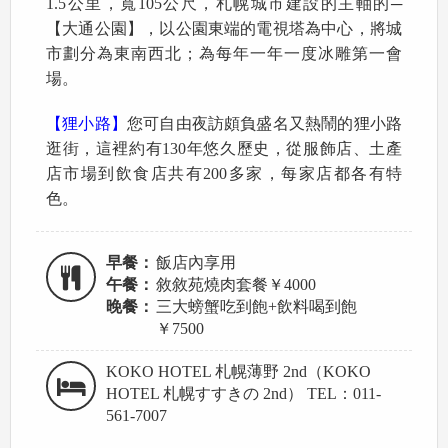
1.5公里，寬105公尺，札幌城市建設的主軸的─
【大通公園】，以公園東端的電視塔為中心，將城
市劃分為東南西北；為每年一年一度冰雕第一會
場。
【狸小路】
您可自由夜訪頗負盛名又熱鬧的狸小路
逛街，這裡約有130年悠久歷史，從服飾店、土產
店市場到飲食店共有200多家，每家店都各有特
色。
早餐：
飯店內享用
午餐：
敘敘苑燒肉套餐￥4000
晚餐：
三大螃蟹吃到飽+飲料喝到飽
￥7500
KOKO HOTEL 札幌薄野 2nd（KOKO
HOTEL 札幌すすきの 2nd） TEL：011-
561-7007