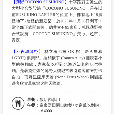
【薄野COCONO SUSUKINO】
十字路對面誕生的
大型複合型設施「COCONO SUSUKINO」是在以
前SUSUKINO LAFILER的位置上、擁有地上18層
樓地下2層樓的新建築，於2023年11月30日開幕！
當全部正式開幕後，總共會有85家店，札幌薄野複
合式設施「COCONO SUSUKINO」美妝、超市、
宵夜
【不夜城薄野】
林立著卡拉 OK 館、居酒屋和
LGBTQ 俱樂部。拉麵橫丁 (Ramen Alley) 擁簇著小
型的拉麵館，家家都吃得到北海道知名的味噌拉
麵。亮著霓虹燈的薄野大樓經常吸引遊客前來打卡
自拍，而野里亞摩天輪 (Noria Ferris Wheel) 則能讓
遊客欣賞萬家燈火的天際線。
早餐：
飯店內享用
午餐：
富良野田園自助餐+哈密瓜吃到飽
￥4000