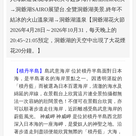
→洞爺湖SAIRO展望台.全覽洞爺湖美景.終年不
結冰的火山溫泉湖→洞爺湖溫泉【洞爺湖花火節
2026年4月28日～2026年10月31，每天晚上的
20:45~21:05預定，洞爺湖的天空中出現了大花煙
花20分鐘。】
【積丹半島】
島武意海岸 位於積丹半島面對日本
海，是半島著名的海岸景點之一。因透明湛靛的
「積丹藍」而被選為日本百選海岸，清澈的海水及
綿延的岸線，在景觀台上欣賞這片連全景拍攝都無
法一次容納的壯闊景色！不僅可在景觀台欣賞，亦
可以順著步道走往海岸，近距離感受島武意海岸的
蔚藍風光。 神威岬 神威岬 是位於積丹半島西北部
深入日本海的一座海岬，是愛奴人的神聖之地。沿
著步道走到盡頭便能欣賞無際的「積丹藍」大海，