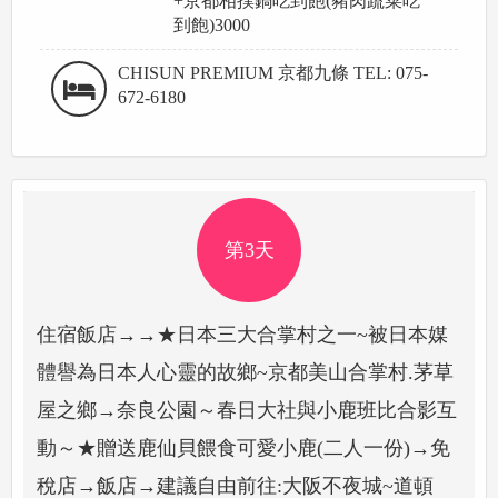
+京都相撲鍋吃到飽(豬肉蔬菜吃
到飽)3000
CHISUN PREMIUM 京都九條 TEL: 075-
672-6180
第3天
住宿飯店→→★日本三大合掌村之一~被日本媒
體譽為日本人心靈的故鄉~京都美山合掌村.茅草
屋之鄉→奈良公園～春日大社與小鹿班比合影互
動～★贈送鹿仙貝餵食可愛小鹿(二人一份)→免
稅店→飯店→建議自由前往:大阪不夜城~道頓