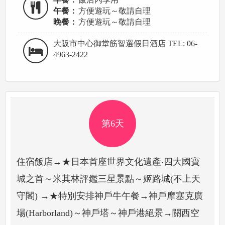
午餐：
方便遊玩～敬請自理
晚餐：
方便遊玩～敬請自理
大阪市中心御堂筋智選假日酒店 TEL: 06-
4963-2422
第6天
住宿飯店→★日本首座世界文化遺產‧四大國寶
城之首～米其林評鑑三星景點～姬路城(不上天
守閣) →★特別安排神戶牛午餐→神戶摩塞克廣
場(Harborland)～神戶塔～神戶港絕景→關西空