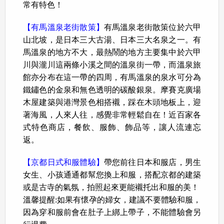
常有特色！
【有馬溫泉老街散策】
有馬溫泉老街散策位於六甲
山北坡，是日本三大古湯、日本三大名泉之一。有
馬溫泉的地方不大，最熱鬧的地方主要集中於六甲
川與瀧川這兩條小溪之間的溫泉街一帶，而溫泉旅
館亦分布在這一帶的四周，有馬溫泉的泉水可分為
鐵鏽色的金泉和無色透明的碳酸銀泉。摩賽克廣場
木屋建築與港灣景色相搭襯，踩在木頭地板上，迎
著海風，人來人往，感覺非常輕鬆自在！近百家各
式特色商店，餐飲、服飾、飾品等，讓人流連忘
返。
【京都日式和服體驗】
帶您前往日本和服店，男生
女生、小孩通通都幫您換上和服，搭配京都的建築
或是古寺的氣氛，拍照起來更能襯托出和服的美！
溫馨提醒:如果有懷孕的婦女，建議不要體驗和服，
因為穿和服前會在肚子上綁上帶子，不能體驗會另