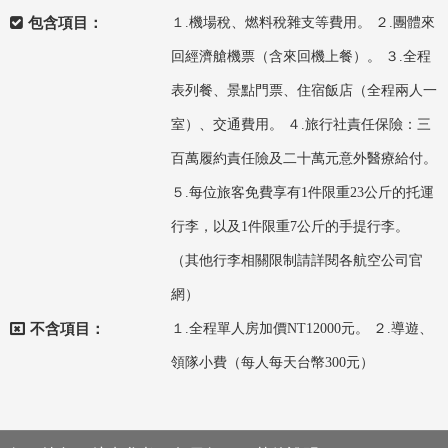
包含項目：
１.機場稅、燃料稅雜支等費用。 ２.團體來
回經濟艙機票（含來回機上餐）。 ３.全程
表列餐、景點門票、住宿飯店（全程兩人一
室）、交通費用。 ４.旅行社責任保險：三
百萬履約責任險及二十萬元意外醫療給付。
５.每位旅客免費享有1件限重23公斤的托運
行李，以及1件限重7公斤的手提行李。
（其他行李相關限制請詳閱各航空公司官
網）
不含項目：
１.全程單人房加價NT12000元。 ２.導遊、
領隊小費（每人每天台幣300元）