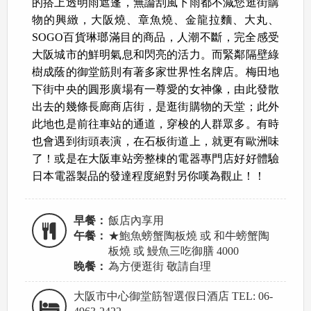
的搭上透明雨遮蓬，無論刮風下雨都不減您逛街購
物的興緻，大阪燒、章魚燒、金龍拉麵、大丸、
SOGO百貨琳瑯滿目的商品，人潮不斷，完全感受
大阪城市的鮮明氣息和閃亮的活力。而緊鄰隔壁綠
樹成蔭的御堂筋則有著多家世界性名牌店。梅田地
下街中央的圓形廣場有一尊愛的女神像，由此發散
出去的幾條長廊商店街，是逛街購物的天堂；此外
此地也是前往車站的通道，穿梭的人群眾多。有時
也會遇到街頭表演，在石板街道上，就更有歐洲味
了！或是在大阪車站旁整棟的電器專門店好好體驗
日本電器製品的發達程度絕對另你嘆為觀止！！
早餐：
飯店內享用
午餐：
★鮑魚螃蟹陶板燒 或 和牛螃蟹陶
板燒 或 鰻魚三吃御膳 4000
晚餐：
為方便逛街 敬請自理
大阪市中心御堂筋智選假日酒店 TEL: 06-