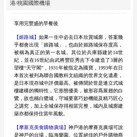
港/桃園國際機場
享用完豐盛的早餐後
【姬路城】
如果一生中必去日本欣賞城廓，答案幾
乎都會出現「姬路城」，也由於姬路城保存度高，
被稱為真正的第一名城。其位於兵庫縣建於14世
紀，並在16世紀由武將豐臣秀吉下令建造了3層的
望樓“天守閣”，1931年被指定為國寶，1993年在日
本首次被列為聯合國教科文組織的世界文化遺產，
是日本現存城中評價最高。被傳聞於世是連立式城
樓建構的獨特性，它形態優美，被形容爲展翅的白
鷺，故也稱白鷺城，守城要塞巧妙機能及精巧匠心
之講究，加上全城保存得相當完整，城内及城廓建
築亦都保持住當年風貌。
【摩塞克美食購物廣場】
神戶港的摩賽克廣場可說
是神戶的台場，臨海樂園、位置絕佳的戶外購物商