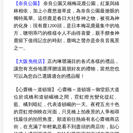
【奈良公園】
奈良公園又稱梅花鹿公園，紅葉與綠
林相依，加上小鹿悠遊草皮，為奈良公園最搶眼的
獨特風華。這些鹿是春日大社祭神之物，被視為神
的化身；現有鹿1200頭，是日本梅花鹿最集中的地
方，聰明乖巧的模樣令人不由得喜愛，親手餵食神
鹿留下值得記念的時刻，鹿鳴之聲亦是奈良音風景
之一。
【大阪免稅店】
店內琳瑯滿目的各式各樣的禮品，
讓您有充份地選擇贈送親朋好友的禮物，當然您也
可以為您自己選購適合的禮品喔！
【心齋橋～道頓堀】 心齋橋～道頓堀～御堂筋大道
位於戎橋和道頓崛橋之間，霓虹燈光變化從紅、
藍、橘到暗紅，代表道頓崛的一天。夜裡五光十色
的霓虹燈倒映在河面，只見橋上拍夜景的人爭相尋
找最佳的拍照角度。順道前往熱絡有名心齋橋商店
街，在充滿了年輕氣息看不到盡頭的商店街，貼心