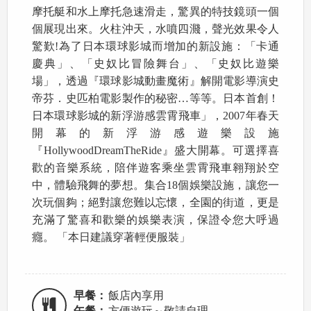
摩托艇和水上摩托急速滑走，驚異的特技鏡頭一個
個展現出來。火柱沖天，水噴四濺，聲光效果令人
驚歎!為了日本環球影城而增加的新設施：「卡通
慶典」、「史奴比冒險舞台」、「史奴比遊樂
場」，透過『環球影城動畫魔術』解開電影導演史
帝芬．史匹柏電影製作的秘密…等等。日本首創！
日本環球影城的新浮游感雲霄飛車」，2007年春天
開幕的新浮游感遊樂設施
『HollywoodDreamTheRide』盛大開幕。可選擇喜
歡的音樂系統，陪伴遊客乘坐雲霄飛車翱翔於空
中，體驗飛舞的夢想。集合18個娛樂設施，讓您一
次玩個夠；絕對讓您難以忘懷，全園的街道，更是
充滿了驚喜和歡樂的娛樂表演，保證令您大呼過
癮。 「本日建議穿著輕便服裝」
早餐：
飯店內享用
午餐：
方便遊玩～敬請自理