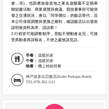
會…等)，也因應旅遊當地之著名遊樂園不定期舉
辦節慶活動、商業展覽與會議、競技賽事與可能突
發之交通狀況，會以「同等價位」的飯店替代，且
本公司保留調整與更換之權利，確認飯店以出發前
說明會資料為準。請諒察！
2.行程皆可能調整順序，景點不變動會走完，可接
受異動者再請報名，不便之處敂請見諒。
早餐：
溫暖的家
午餐：
溫暖的家
晚餐：
機上精緻簡餐
神戶波多比亞飯店(Kobe Portopia Hotel)
TEL:078-302-1111