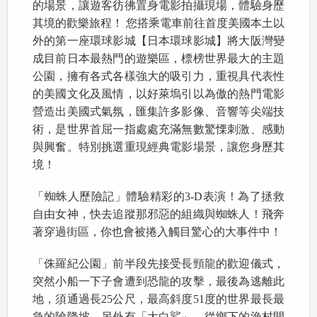
的場景，讓遊客彷彿置身電影拍攝現場，體驗身歷
其境的歡樂旅程！ 您搭乘電車前往首度美國本土以
外的第一座環球影城【日本環球影城】將大阪灣變
成目前日本最熱門的遊樂區，標榜世界最大的主題
公園，擁有各式各樣強大的吸引力，重視具代表性
的美國文化及風情，以好萊塢引以為傲的熱門電影
營造出美國式氣氛，匯集許多影像、音響等尖端技
術，是世界首屈一指處處充滿無數驚慄刺激、感動
與興奮。特別挑選重現經典電影場景，讓您身歷其
境！
「蜘蛛人歷險記」體驗精彩的3-D表演！為了拯救
自由女神，快去追蹤那邪惡的組織與蜘蛛人！飛奔
著穿過街區，你也會被捲入觸目驚心的大事件中！
「侏羅紀公園」前半段先接受長頸龍的歡迎儀式，
突然小船一下子會遭到恐龍的攻擊，最後為逃離此
地，須通過長25公尺，最高斜度51度的世界最長最
急的險降坡，另外有「大白鯊」，從鄉下的漁村開