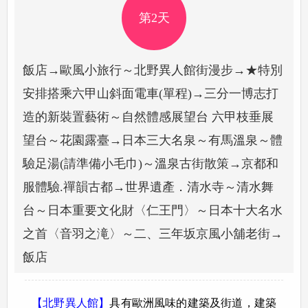
第2天
飯店→歐風小旅行～北野異人館街漫步→★特別
安排搭乘六甲山斜面電車(單程)→三分一博志打
造的新裝置藝術～自然體感展望台 六甲枝垂展
望台～花園露臺→日本三大名泉～有馬溫泉～體
驗足湯(請準備小毛巾)～溫泉古街散策→京都和
服體驗.禪韻古都→世界遺產．清水寺～清水舞
台～日本重要文化財〈仁王門〉～日本十大名水
之首〈音羽之滝〉～二、三年坂京風小舖老街→
飯店
【北野異人館】
具有歐洲風味的建築及街道，建築