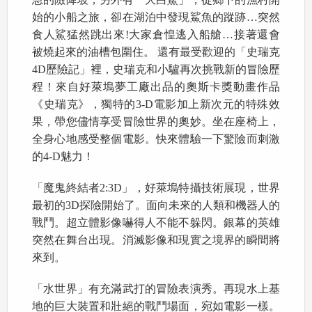
始的小船之旅，卻在湖泊中發現鯊魚的蹤跡…突然
食人鯊猛然跳出來!大家倉惶逃入船艙…接著還會
被燒起來的油槽包圍住。 還有最受歡迎的「史瑞克
4D歷險記」裡，史瑞克和小驢再次挑戰新的冒險歷
程！來自好萊塢夢工廠出品的奧斯卡獎動畫作品
《史瑞克》，獨特的3-D電影加上新次元的特殊效
果，帶您儘情享受冒險世界的奧妙。坐在座椅上，
全身心地感受整個電影。快來體驗一下驚險而刺激
的4-D魅力！
「魔鬼終結者2:3D」，好萊塢特攝技術展現，世界
最初的3D探險開始了。面向未來的人類和機器人的
戰鬥。超立體影像嚇得人不能不躲閃。銀幕的英雄
突然在舞台出現。消滅影像和現實之境界的瞬間將
來到。
「水世界」有充滿武打的冒險表演秀。再現水上基
地的巨大裝置和壯絕的戰鬥場面，宛如電影一樣。