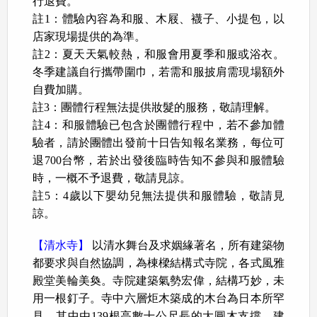
行退費。
註1：體驗內容為和服、木屐、襪子、小提包，以
店家現場提供的為準。
註2：夏天天氣較熱，和服會用夏季和服或浴衣。
冬季建議自行攜帶圍巾，若需和服披肩需現場額外
自費加購。
註3：團體行程無法提供妝髮的服務，敬請理解。
註4：和服體驗已包含於團體行程中，若不參加體
驗者，請於團體出發前十日告知報名業務，每位可
退700台幣，若於出發後臨時告知不參與和服體驗
時，一概不予退費，敬請見諒。
註5：4歲以下嬰幼兒無法提供和服體驗，敬請見
諒。
【清水寺】
以清水舞台及求姻緣著名，所有建築物
都要求與自然協調，為棟樑結構式寺院，各式風雅
殿堂美輪美奐。寺院建築氣勢宏偉，結構巧妙，未
用一根釘子。寺中六層炬木築成的木台為日本所罕
見。其中由139根高數十公尺長的大圓木支撐、建