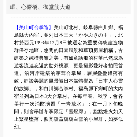
崛、心齋橋、御堂筋大道
【美山町合掌造】
美山町北村、岐阜縣白川鄉、福
島縣大內宿，並列日本三大「かやぶきの里」，北
村於西元1993年12月8日被選定為重要傳統建造物
群保存地區，悠閒的田園風景和草頂房屋相稱，古
建築之純樸典雅之美，有如童話般的村落已然成為
遊客流連忘返的世外桃源，更是攝影愛好者拍照首
選。沿河岸建築的茅茸合掌屋，層層疊疊錯落有
致，靜謐美麗的風景被日本媒體譽為「日本人心靈
的故鄉」，和白川鄉合掌村、福島縣下鄉町的大內
宿並列為日本3大合掌村。在每年春、秋季，會各
舉行一次消防演習「一齊放水」；在一月下旬晚
間，則會舉辦冬季限定「雪燈廊」，點點燈火如天
上繁星墜落，照亮覆蓋靄靄白雪的小屋群，如夢似
幻。