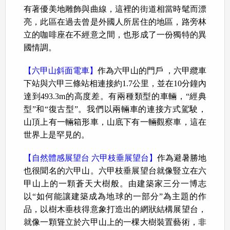
有著優美地雕飾與曲線，這裡的街道相當時髦而漂
亮，此區在過去曾是外國人所居住的地區，路旁林
立的咖啡座在不經意之間，也形成了一份獨特的異
國情調。
【六甲山斜面電車】
作為六甲山的門戶 ，六甲纜車
下站與六甲三條站相連接約1.7公里，並在10分鐘內
達到493.3m的高度差。有兩種類型的車輛，“經典
型”和“復古型”。我們以兩輛車的連接方式駕駛，
山頂上有一輛箱形車，山底下有一輛觀察車，這在
世界上是罕見的。
【自然體感展望台 六甲枝垂展望台】
作為避暑勝地
也很聞名的六甲山。六甲枝垂展望台就像豎立在六
甲山上的一顆蒼天大樹般。由建築家三分一博志
以“如何能讓建築成為地球的一部分”為主題的作
品，以樹木垂枝得意象打造出的網狀結構展望台，
就像一顆聳立於六甲山上的一棵大樹裝置藝術，非