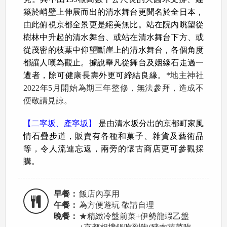
築於峭壁上伸展而出的清水舞台更聞名於全日本，
由此俯視京都全景更是絕美無比。站在院內眺望從
樹林中升起的清水舞台、或站在清水舞台下方、或
從茂密的枝葉中仰望斷崖上的清水舞台，各個角度
都讓人嘆為觀止。據說舉凡從舞台及姻緣石走過一
遭者，除可健康長壽外更可締結良緣。*
地主神社
2022年5月開始為期三年整修，無法參拜，造成不
便敬請見諒。
【二寧坂、產寧坂】
是由清水坂分出的京都町家風
情石疊步道，販賣有各種和菓子、雜貨及藝術品
等，令人流連忘返，兩旁的懷古商店更可參觀採
購。
早餐：
飯店內享用
午餐：
為方便遊玩 敬請自理
晚餐：
★精緻冷盤前菜+伊勢龍蝦乙盤