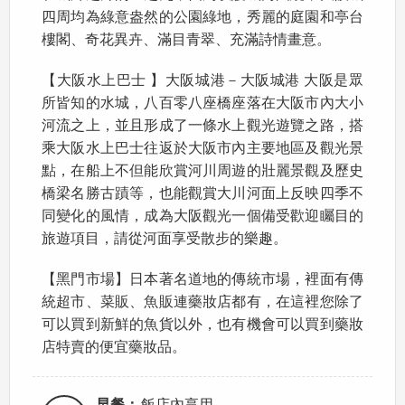
四周均為綠意盎然的公園綠地，秀麗的庭園和亭台
樓閣、奇花異卉、滿目青翠、充滿詩情畫意。
【大阪水上巴士 】大阪城港－大阪城港 大阪是眾
所皆知的水城，八百零八座橋座落在大阪市內大小
河流之上，並且形成了一條水上觀光遊覽之路，搭
乘大阪水上巴士往返於大阪市內主要地區及觀光景
點，在船上不但能欣賞河川周遊的壯麗景觀及歷史
橋梁名勝古蹟等，也能觀賞大川河面上反映四季不
同變化的風情，成為大阪觀光一個備受歡迎矚目的
旅遊項目，請從河面享受散步的樂趣。
【黑門市場】日本著名道地的傳統市場，裡面有傳
統超市、菜販、魚販連藥妝店都有，在這裡您除了
可以買到新鮮的魚貨以外，也有機會可以買到藥妝
店特賣的便宜藥妝品。
早餐：
飯店內享用