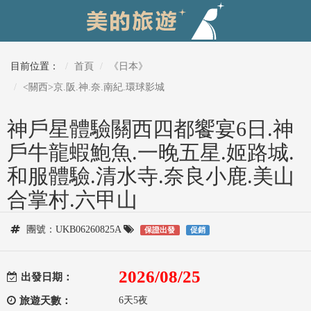
目前位置：
首頁
《日本》
<關西>京.阪.神.奈.南紀.環球影城
神戶星體驗關西四都饗宴6日.神
戶牛龍蝦鮑魚.一晚五星.姬路城.
和服體驗.清水寺.奈良小鹿.美山
合掌村.六甲山
團號：UKB06260825A
保證出發
促銷
2026/08/25
出發日期：
旅遊天數：
6天5夜