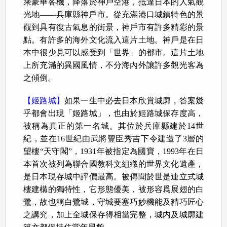
乘豪華客機，降落於神戶空港，抵達日本的人氣観
光地――兵庫縣神戶市。從充滿港口城鎮特色的景
觀到具有復古氣息的街景，神戶市有許多精彩的景
點。有許多的海外文化流入這片土地。神戶是在日
本中很少見可以感受到「世界」的都市。這片土地
上所充滿的異國風情，不分海內外讓許多觀光客為
之傾倒。
【姬路城】
如果一生中必去日本欣賞城廓，答案幾
乎都會出現「姬路城」，也由於姬路城保存度高，
被稱為真正的第一名城。其位於兵庫縣建於14世
紀，並在16世紀由武將豐臣秀吉下令建造了3層的
望樓“天守閣”，1931年被指定為國寶，1993年在日
本首次被列為聯合國教科文組織的世界文化遺產，
是日本現存城中評價最高。被傳聞於世是連立式城
樓建構的獨特性，它形態優美，被形容爲展翅的白
鷺，故也稱白鷺城，守城要塞巧妙機能及精巧匠心
之講究，加上全城保存得相當完整，城内及城廓建