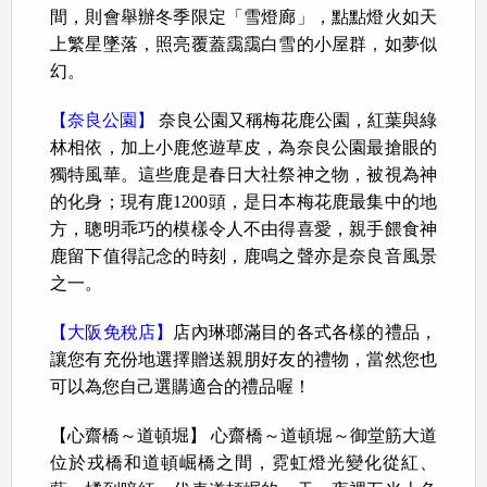
間，則會舉辦冬季限定「雪燈廊」，點點燈火如天
上繁星墜落，照亮覆蓋靄靄白雪的小屋群，如夢似
幻。
【奈良公園】
奈良公園又稱梅花鹿公園，紅葉與綠
林相依，加上小鹿悠遊草皮，為奈良公園最搶眼的
獨特風華。這些鹿是春日大社祭神之物，被視為神
的化身；現有鹿1200頭，是日本梅花鹿最集中的地
方，聰明乖巧的模樣令人不由得喜愛，親手餵食神
鹿留下值得記念的時刻，鹿鳴之聲亦是奈良音風景
之一。
【大阪免稅店】
店內琳瑯滿目的各式各樣的禮品，
讓您有充份地選擇贈送親朋好友的禮物，當然您也
可以為您自己選購適合的禮品喔！
【心齋橋～道頓堀】 心齋橋～道頓堀～御堂筋大道
位於戎橋和道頓崛橋之間，霓虹燈光變化從紅、