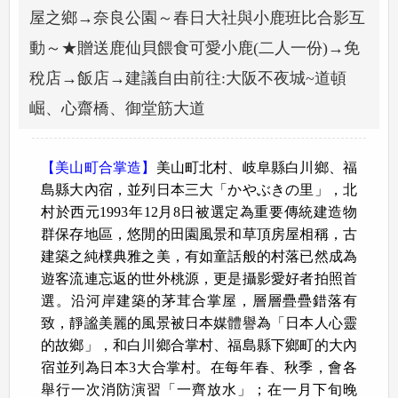
屋之鄉→奈良公園～春日大社與小鹿班比合影互
動～★贈送鹿仙貝餵食可愛小鹿(二人一份)→免
稅店→飯店→建議自由前往:大阪不夜城~道頓
崛、心齋橋、御堂筋大道
【美山町合掌造】
美山町北村、岐阜縣白川鄉、福
島縣大內宿，並列日本三大「かやぶきの里」，北
村於西元1993年12月8日被選定為重要傳統建造物
群保存地區，悠閒的田園風景和草頂房屋相稱，古
建築之純樸典雅之美，有如童話般的村落已然成為
遊客流連忘返的世外桃源，更是攝影愛好者拍照首
選。沿河岸建築的茅茸合掌屋，層層疊疊錯落有
致，靜謐美麗的風景被日本媒體譽為「日本人心靈
的故鄉」，和白川鄉合掌村、福島縣下鄉町的大內
宿並列為日本3大合掌村。在每年春、秋季，會各
舉行一次消防演習「一齊放水」；在一月下旬晚