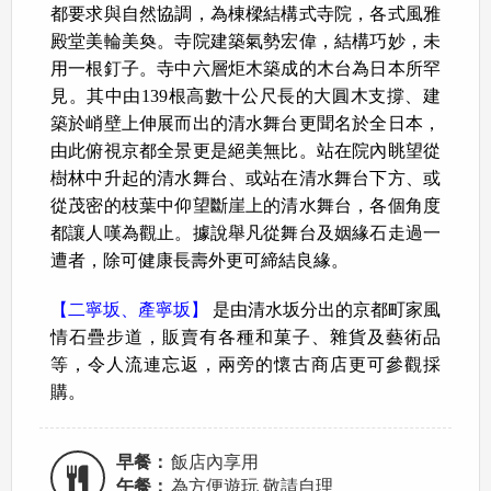
都要求與自然協調，為棟樑結構式寺院，各式風雅
殿堂美輪美奐。寺院建築氣勢宏偉，結構巧妙，未
用一根釘子。寺中六層炬木築成的木台為日本所罕
見。其中由139根高數十公尺長的大圓木支撐、建
築於峭壁上伸展而出的清水舞台更聞名於全日本，
由此俯視京都全景更是絕美無比。站在院內眺望從
樹林中升起的清水舞台、或站在清水舞台下方、或
從茂密的枝葉中仰望斷崖上的清水舞台，各個角度
都讓人嘆為觀止。據說舉凡從舞台及姻緣石走過一
遭者，除可健康長壽外更可締結良緣。
【二寧坂、產寧坂】
是由清水坂分出的京都町家風
情石疊步道，販賣有各種和菓子、雜貨及藝術品
等，令人流連忘返，兩旁的懷古商店更可參觀採
購。
早餐：
飯店內享用
午餐：
為方便遊玩 敬請自理