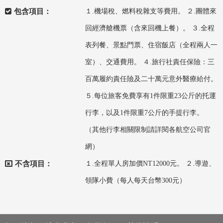
包含項目：
１.機場稅、燃料稅雜支等費用。 ２.團體來
回經濟艙機票（含來回機上餐）。 ３.全程
表列餐、景點門票、住宿飯店（全程兩人一
室）、交通費用。 ４.旅行社責任保險：三
百萬履約責任險及二十萬元意外醫療給付。
５.每位旅客免費享有1件限重23公斤的托運
行李，以及1件限重7公斤的手提行李。
（其他行李相關限制請詳閱各航空公司官
網）
不含項目：
１.全程單人房加價NT12000元。 ２.導遊、
領隊小費（每人每天台幣300元）