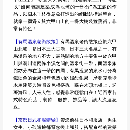
以“如何能讓建築成為地球的一部分”為主題的作
品，以樹木垂枝得意象打造出的網狀結構展望台，
就像一顆聳立於六甲山上的一棵大樹裝置藝術，非
常有特色！
【有馬溫泉老街散策】
有馬溫泉老街散策位於六甲
山北坡，是日本三大古湯、日本三大名泉之一。有
馬溫泉的地方不大，最熱鬧的地方主要集中於六甲
川與瀧川這兩條小溪之間的溫泉街一帶，而溫泉旅
館亦分布在這一帶的四周，有馬溫泉的泉水可分為
鐵鏽色的金泉和無色透明的碳酸銀泉。摩賽克廣場
木屋建築與港灣景色相搭襯，踩在木頭地板上，迎
著海風，人來人往，感覺非常輕鬆自在！近百家各
式特色商店，餐飲、服飾、飾品等，讓人流連忘
返。
【京都日式和服體驗】
帶您前往日本和服店，男生
女生、小孩通通都幫您換上和服，搭配京都的建築