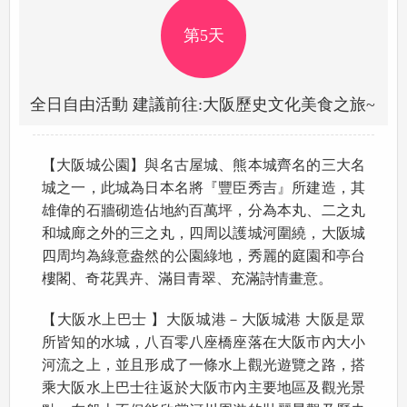
第5天
全日自由活動 建議前往:大阪歷史文化美食之旅~
【大阪城公園】與名古屋城、熊本城齊名的三大名
城之一，此城為日本名將『豐臣秀吉』所建造，其
雄偉的石牆砌造佔地約百萬坪，分為本丸、二之丸
和城廊之外的三之丸，四周以護城河圍繞，大阪城
四周均為綠意盎然的公園綠地，秀麗的庭園和亭台
樓閣、奇花異卉、滿目青翠、充滿詩情畫意。
【大阪水上巴士 】大阪城港－大阪城港 大阪是眾
所皆知的水城，八百零八座橋座落在大阪市內大小
河流之上，並且形成了一條水上觀光遊覽之路，搭
乘大阪水上巴士往返於大阪市內主要地區及觀光景