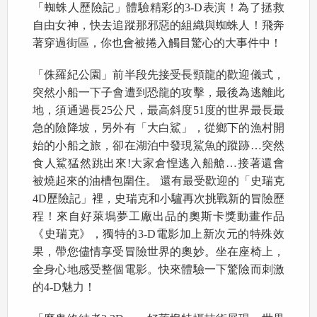
「蜘蛛人歷險記」體驗精彩的3-D表演！為了拯救
自由女神，快去追蹤那邪惡的組織與蜘蛛人！飛奔
著穿過街區，你也會被捲入觸目驚心的大事件中！
「侏羅紀公園」前半段先接受長頸龍的歡迎儀式，
突然小船一下子會遭到恐龍的攻擊，最後為逃離此
地，須通過長25公尺，最高斜度51度的世界最長最
急的險降坡，另外有「大白鯊」，從鄉下的漁村開
始的小船之旅，卻在湖泊中發現鯊魚的蹤跡…突然
食人鯊猛然跳出來!大家倉惶逃入船艙…接著還會
被燒起來的油槽包圍住。 還有最受歡迎的「史瑞克
4D歷險記」裡，史瑞克和小驢再次挑戰新的冒險歷
程！來自好萊塢夢工廠出品的奧斯卡獎動畫作品
《史瑞克》，獨特的3-D電影加上新次元的特殊效
果，帶您儘情享受冒險世界的奧妙。坐在座椅上，
全身心地感受整個電影。快來體驗一下驚險而刺激
的4-D魅力！