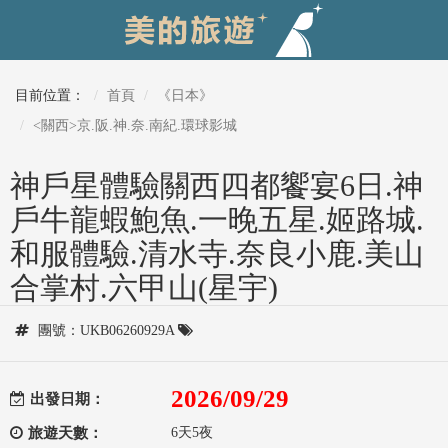
目前位置：
首頁
《日本》
<關西>京.阪.神.奈.南紀.環球影城
神戶星體驗關西四都饗宴6日.神
戶牛龍蝦鮑魚.一晚五星.姬路城.
和服體驗.清水寺.奈良小鹿.美山
合掌村.六甲山(星宇)
團號：UKB06260929A
2026/09/29
出發日期：
旅遊天數：
6天5夜