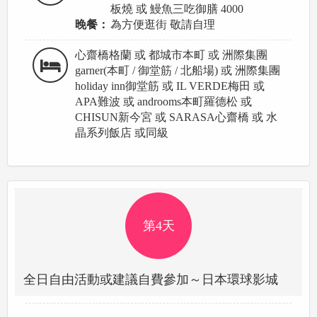
板燒 或 鰻魚三吃御膳 4000
晚餐：
為方便逛街 敬請自理
心齋橋格蘭 或 都城市本町 或 洲際集團
garner(本町 / 御堂筋 / 北船場) 或 洲際集團
holiday inn御堂筋 或 IL VERDE梅田 或
APA難波 或 androoms本町羅德松 或
CHISUN新今宮 或 SARASA心齋橋 或 水
晶系列飯店 或同級
第4天
全日自由活動或建議自費參加～日本環球影城