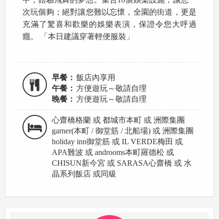
次玩個夠；絕對讓您難以忘懷，全園的街道，更是
充滿了驚喜和歡樂的娛樂表演，保證令您大呼過
癮。 「本日建議穿著輕便服裝」
早餐：
飯店內享用
午餐：
方便遊玩～敬請自理
晚餐：
方便遊玩～敬請自理
心齋橋格蘭 或 都城市本町 或 洲際集團
garner(本町 / 御堂筋 / 北船場) 或 洲際集團
holiday inn御堂筋 或 IL VERDE梅田 或
APA難波 或 androoms本町羅德松 或
CHISUN新今宮 或 SARASA心齋橋 或 水
晶系列飯店 或同級