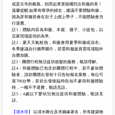
或是古寺的氣氛，拍照起來更能襯托出和服的美！
溫馨提醒:如果有懷孕的婦女，建議不要體驗和服，
因為穿和服前會在肚子上綁上帶子，不能體驗會另
行退費。
註1：體驗內容為和服、木屐、襪子、小提包，以
店家現場提供的為準。
註2：夏天天氣較熱，和服會用夏季和服或浴衣。
冬季建議自行攜帶圍巾，若需和服披肩需現場額外
自費加購。
註3：團體行程無法提供妝髮的服務，敬請理解。
註4：和服體驗已包含於團體行程中，若不參加體
驗者，請於團體出發前十日告知報名業務，每位可
退700台幣，若於出發後臨時告知不參與和服體驗
時，一概不予退費，敬請見諒。
註5：4歲以下嬰幼兒無法提供和服體驗，敬請見
諒。
【清水寺】
以清水舞台及求姻緣著名，所有建築物