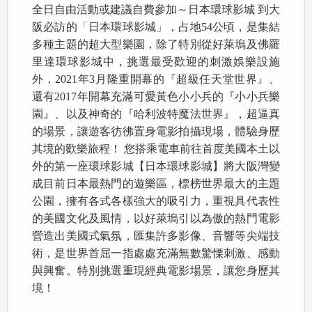
全日自由活動或建議自費參加～日本環球影城 到大
阪必訪的「日本環球影城」，占地54公頃，是集結
多種主題的超大型樂園，除了特別從好萊塢及佛羅
里達環球影城中，挑選最受歡迎的刺激娛樂設施
外，2021年3月隆重開幕的『超級任天堂世界』、
還有2017年開幕充滿可愛黃色小小兵的『小小兵樂
園』、以及神奇的『哈利波特魔法世界』，超逼真
的場景，讓遊客彷彿置身電影拍攝現場，體驗身歷
其境的歡樂旅程！ 您搭乘電車前往首度美國本土以
外的第一座環球影城【日本環球影城】將大阪灣變
成目前日本最熱門的遊樂區，標榜世界最大的主題
公園，擁有各式各樣強大的吸引力，重視具代表性
的美國文化及風情，以好萊塢引以為傲的熱門電影
營造出美國式氣氛，匯集許多影像、音響等尖端技
術，是世界首屈一指處處充滿無數驚慄刺激、感動
與興奮。特別挑選重現經典電影場景，讓您身歷其
境！