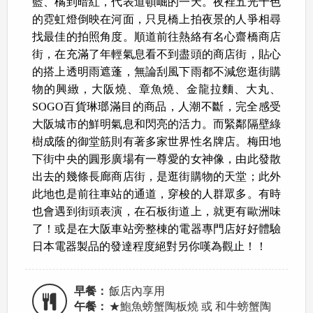
藍、橘到暗紅，代表道頓崛的一天。夜裡五光十色
的霓虹燈倒映在河面，只見橋上拍夜景的人爭相尋
找最佳的拍照角度。順道前往熱絡有名心齋橋商店
街，在充滿了年輕氣息看不到盡頭的商店街，貼心
的搭上透明雨遮蓬，無論刮風下雨都不減您逛街購
物的興緻，大阪燒、章魚燒、金龍拉麵、大丸、
SOGO百貨琳瑯滿目的商品，人潮不斷，完全感受
大阪城市的鮮明氣息和閃亮的活力。而緊鄰隔壁綠
樹成蔭的御堂筋則有著多家世界性名牌店。梅田地
下街中央的圓形廣場有一尊愛的女神像，由此發散
出去的幾條長廊商店街，是逛街購物的天堂；此外
此地也是前往車站的通道，穿梭的人群眾多。有時
也會遇到街頭表演，在石板街道上，就更有歐洲味
了！或是在大阪車站旁整棟的電器專門店好好體驗
日本電器製品的發達程度絕對另你嘆為觀止！！
早餐：
飯店內享用
午餐：
★鮑魚螃蟹陶板燒 或 和牛螃蟹陶