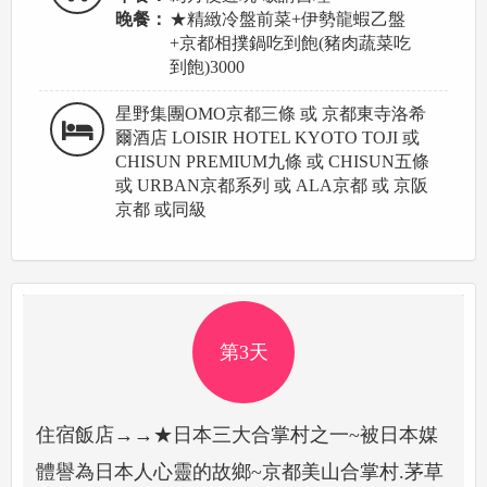
晚餐：
★精緻冷盤前菜+伊勢龍蝦乙盤
+京都相撲鍋吃到飽(豬肉蔬菜吃
到飽)3000
星野集團OMO京都三條 或 京都東寺洛希
爾酒店 LOISIR HOTEL KYOTO TOJI 或
CHISUN PREMIUM九條 或 CHISUN五條
或 URBAN京都系列 或 ALA京都 或 京阪
京都 或同級
第3天
住宿飯店→→★日本三大合掌村之一~被日本媒
體譽為日本人心靈的故鄉~京都美山合掌村.茅草