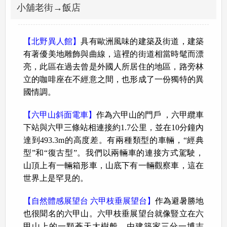
小舖老街→飯店
【北野異人館】
具有歐洲風味的建築及街道，建築
有著優美地雕飾與曲線，這裡的街道相當時髦而漂
亮，此區在過去曾是外國人所居住的地區，路旁林
立的咖啡座在不經意之間，也形成了一份獨特的異
國情調。
【六甲山斜面電車】
作為六甲山的門戶 ，六甲纜車
下站與六甲三條站相連接約1.7公里，並在10分鐘內
達到493.3m的高度差。有兩種類型的車輛，“經典
型”和“復古型”。我們以兩輛車的連接方式駕駛，
山頂上有一輛箱形車，山底下有一輛觀察車，這在
世界上是罕見的。
【自然體感展望台 六甲枝垂展望台】
作為避暑勝地
也很聞名的六甲山。六甲枝垂展望台就像豎立在六
甲山上的一顆蒼天大樹般。由建築家三分一博志