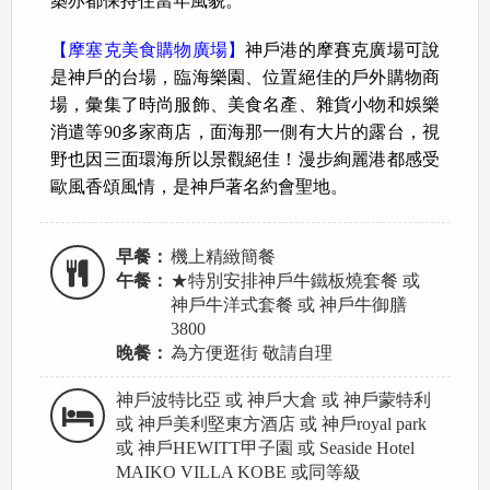
築亦都保持住當年風貌。
【摩塞克美食購物廣場】
神戶港的摩賽克廣場可說
是神戶的台場，臨海樂園、位置絕佳的戶外購物商
場，彙集了時尚服飾、美食名產、雜貨小物和娛樂
消遣等90多家商店，面海那一側有大片的露台，視
野也因三面環海所以景觀絕佳！漫步絢麗港都感受
歐風香頌風情，是神戶著名約會聖地。
早餐：
機上精緻簡餐
午餐：
★特別安排神戶牛鐵板燒套餐 或
神戶牛洋式套餐 或 神戶牛御膳
3800
晚餐：
為方便逛街 敬請自理
神戶波特比亞 或 神戶大倉 或 神戶蒙特利
或 神戶美利堅東方酒店 或 神戶royal park
或 神戶HEWITT甲子園 或 Seaside Hotel
MAIKO VILLA KOBE 或同等級