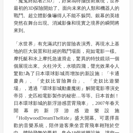
「魔鬼終結者2:3D」，好萊塢特攝技術展現，世界
最初的3D探險開始了。面向未來的人類和機器人的
戰鬥。超立體影像嚇得人不能不躲閃。銀幕的英雄
突然在舞台出現。消滅影像和現實之境界的瞬間將
來到。
「水世界」有充滿武打的冒險表演秀。再現水上基
地的巨大裝置和壯絕的戰鬥場面，宛如電影一樣。
摩托艇和水上摩托急速滑走，驚異的特技鏡頭一個
個展現出來。火柱沖天，水噴四濺，聲光效果令人
驚歎!為了日本環球影城而增加的新設施：「卡通
慶典」、「史奴比冒險舞台」、「史奴比遊樂
場」，透過『環球影城動畫魔術』解開電影導演史
帝芬．史匹柏電影製作的秘密…等等。日本首創！
日本環球影城的新浮游感雲霄飛車」，2007年春天
開幕的新浮游感遊樂設施
『HollywoodDreamTheRide』盛大開幕。可選擇喜
歡的音樂系統，陪伴遊客乘坐雲霄飛車翱翔於空
中，體驗飛舞的夢想。集合18個娛樂設施，讓您一