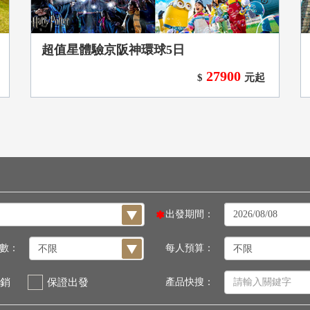
超值星體驗京阪神環球5日
27900
$
元起
出發期間：
數：
每人預算：
銷
保證出發
產品快搜：