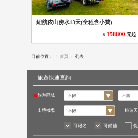
紐航依山傍水13天(全程含小費)
158800
$
元起
目前位置：
首頁
列表
旅遊區域：
出境機場：
旅遊天
可報名
可候補
促