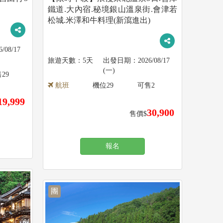
鐵道.大內宿.秘境銀山溫泉街.會津若
松城.米澤和牛料理(新瀉進出)
6/08/17
5天
2026/08/17
(一)
售
29
航班
機位
29
可售
2
19,999
30,900
售價$
報名
團