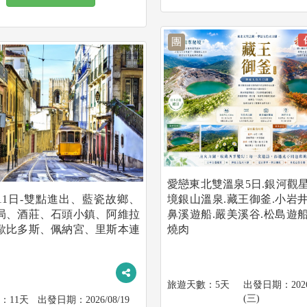
團
愛戀東北雙溫泉5日.銀河觀星
11日-雙點進出、藍瓷故鄉、
境銀山溫泉.藏王御釜.小岩井
局、酒莊、石頭小鎮、阿維拉
鼻溪遊船.嚴美溪谷.松島遊船
歐比多斯、佩納宮、里斯本連
燒肉
5天
202
(三)
11天
2026/08/19