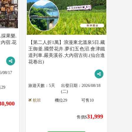
.採果樂.
內宿.花
【第二人折1萬】浪漫東北溫泉5日.藏
王御釜.國營花卉.夢幻五色沼.會津鐵
道列車.嚴美溪谷.大內宿古街.(仙台進
花卷出)
6/08/17
5天
2026/08/18
售
29
(二)
航班
機位
29
可售
10
30,900
31,999
售價$