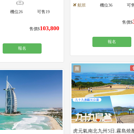
(三)
航班
機位
36
可
機位
26
可售
19
售價$
103,800
售價$
報名
報名
團
虎元氣南北九州5日.霧島燒