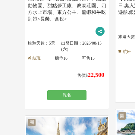
動物園、甜點夢工廠、爽泰莊園、四
日.奧入
方水上市場、東方公主、龍蝦和牛吃
遊船.銀
到飽<長榮、含稅>
5天
2026/08/15
(六)
航班
航班
機位
16
可售
15
22,500
售價$
報名
團
團