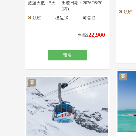
5天
2026/08/20
(四)
航班
航班
機位
16
可售
12
22,900
售價$
報名
團
團