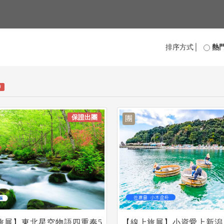
排序方式│
熱
0
保證出團
團
E旅展】東北星空物語四重奏5
【線上旅展】小資愛上新潟