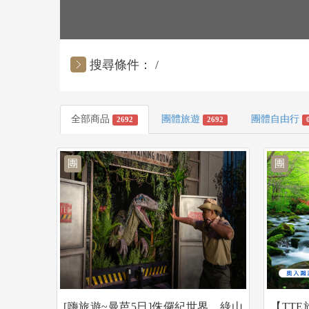
搜尋條件：
全部商品
團體旅遊
團體自由行
2692
2692
團
團
[嗨旅遊~曼芭5日]侏儸紀世界、綠山
【TT