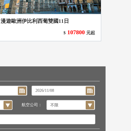
漫遊歐洲伊比利西葡雙國11日
107800
$
元起
航空公司：