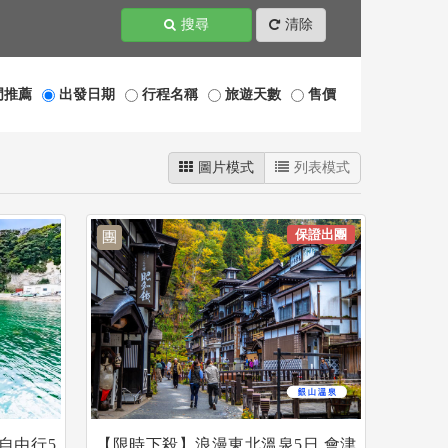
搜尋
清除
門推薦
出發日期
行程名稱
旅遊天數
售價
圖片模式
列表模式
保證出團
團
自由行5
【限時下殺】浪漫東北溫泉5日.會津