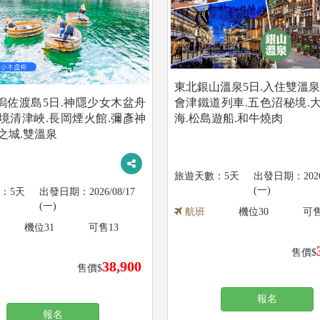
東北銀山溫泉5日.入住雙溫泉
潟佐渡島5日.神隱少女木盆舟
會津鐵道列車.五色沼秘境.大
秘境清津峽.長岡煙火館.彌彥神
海.松島遊船.和牛燒肉
之城.雙溫泉
5天
202
(一)
5天
2026/08/17
(一)
航班
機位
30
可
機位
31
可售
13
售價$
38,900
售價$
報名
報名