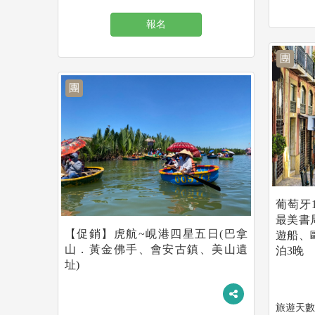
報名
團
團
葡萄牙
最美書
【促銷】虎航~峴港四星五日(巴拿
遊船、
山．黃金佛手、會安古鎮、美山遺
泊3晚
址)