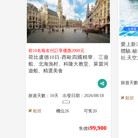
愛上新
前10名報名付訂享優惠2000元
體驗.
荷比盧德10日-西歐四國精華、三遊
社.天空
船、北海漁村、科隆大教堂、萊茵河
遊船、精選美食
10天
2026/08/18
航班
(二)
航班
機位
26
可售
20
99,900
售價$