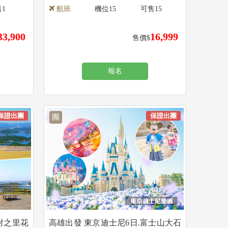
售
1
航班
機位
15
可售
15
33,900
16,999
售價$
報名
保證出團
保證出團
團
酎之里花
高雄出發 東京迪士尼6日.富士山大石