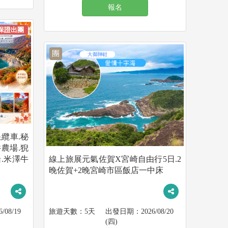
報名
保證出團
團
纜車.秘
農場.猊
.米澤牛
線上旅展元氣佐賀X宮崎自由行5日.2
晚佐賀+2晚宮崎市區飯店一中床
6/08/19
5天
2026/08/20
(四)