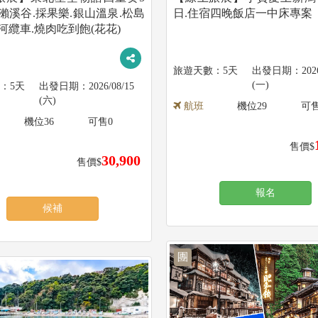
瀨溪谷.採果樂.銀山溫泉.松島
日.住宿四晚飯店一中床專案
河纜車.燒肉吃到飽(花花)
5天
202
(一)
5天
2026/08/15
(六)
航班
機位
29
可
機位
36
可售
0
售價$
30,900
售價$
報名
候補
團