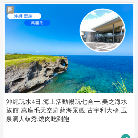
團
沖繩玩水4日.海上活動暢玩七合一.美之海水
族館.萬座毛天空蔚藍海景觀.古宇利大橋.玉
泉洞大鼓秀.燒肉吃到飽