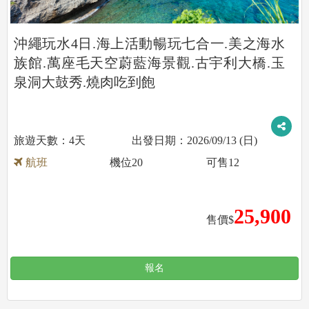
沖繩玩水4日.海上活動暢玩七合一.美之海水
族館.萬座毛天空蔚藍海景觀.古宇利大橋.玉
泉洞大鼓秀.燒肉吃到飽
4天
2026/09/13 (日)
航班
機位
20
可售
12
25,900
售價$
報名