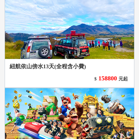
紐航依山傍水13天(全程含小費)
158800
$
元起