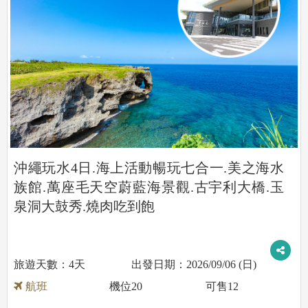
沖繩玩水4日.海上活動暢玩七合一.美之海水
族館.萬座毛天空蔚藍海景觀.古宇利大橋.玉
泉洞大鼓秀.燒肉吃到飽
4天
2026/09/06 (日)
航班
機位
20
可售
12