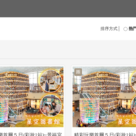
排序方式│
熱
團
樂首爾５日(彩妝1站)~景福宮
精彩玩樂首爾５日(彩妝1站)