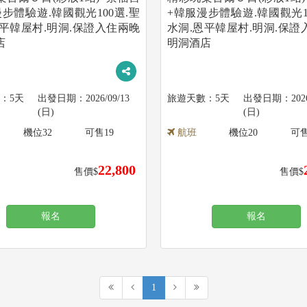
步體驗遊.韓國觀光100選.聖
+韓服漫步體驗遊.韓國觀光1
恩平韓屋村.明洞.保證入住兩晚
水洞.恩平韓屋村.明洞.保證
店
明洞酒店
5天
2026/09/13
5天
202
(日)
(日)
機位
32
可售
19
航班
機位
20
可
22,800
售價$
售價$
報名
報名
1