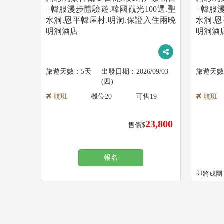
+韓服漫步體驗遊.韓國觀光100選.聖
+韓服漫
水洞.恩平韓屋村.明洞.保證入住兩晚
水洞.
明洞酒店
明洞酒
5天
2026/09/03
(四)
航班
機位
20
可售
19
航班
23,800
售價$
報名
即將成團