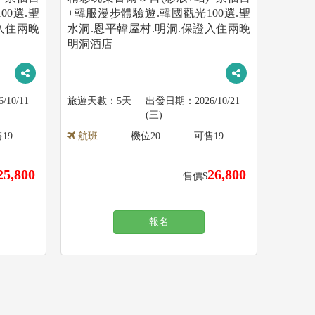
00選.聖
+韓服漫步體驗遊.韓國觀光100選.聖
入住兩晚
水洞.恩平韓屋村.明洞.保證入住兩晚
明洞酒店
6/10/11
5天
2026/10/21
(三)
售
19
航班
機位
20
可售
19
25,800
26,800
售價$
報名