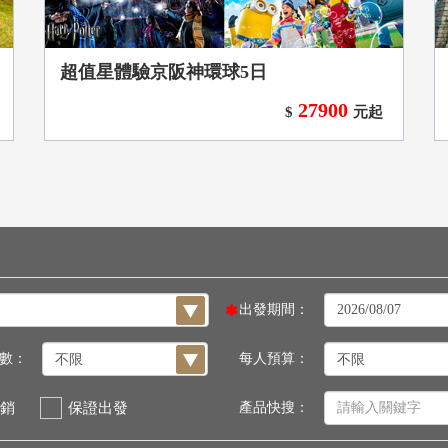
超值星體驗京阪神環球5日
27900
$
元起
出發期間：
數：
每人預算：
銷
保證出發
產品快搜：