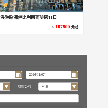
漫遊歐洲伊比利西葡雙國11日
107800
$
元起
航空公司：