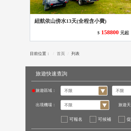
紐航依山傍水13天(全程含小費)
158800
$
元起
目前位置：
首頁
列表
旅遊區域：
出境機場：
旅遊天
可報名
可候補
促