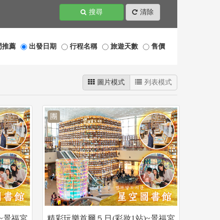
搜尋
清除
門推薦
出發日期
行程名稱
旅遊天數
售價
圖片模式
列表模式
團
~景福宮
精彩玩樂首爾５日(彩妝1站)~景福宮