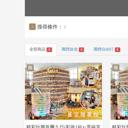
搜尋條件：
全部商品
團體旅遊
團體自由行
4
4
0
團
團
精彩玩樂首爾５日(彩妝1站)~景福宮
精彩玩