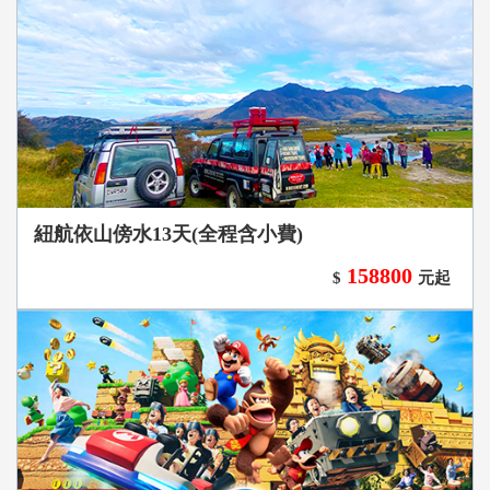
紐航依山傍水13天(全程含小費)
158800
$
元起