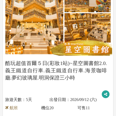
酷玩超值首爾５日(彩妝1站)~星空圖書館2.0.
義王鐵道自行車.義王鐵道自行車.海景咖啡
廳.夢幻玻璃屋.明洞保證三小時
5天
2026/09/12 (六)
航班
機位
20
可售
11