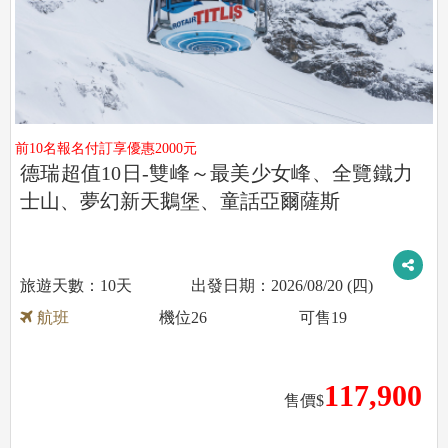
前10名報名付訂享優惠2000元
德瑞超值10日-雙峰～最美少女峰、全覽鐵力
士山、夢幻新天鵝堡、童話亞爾薩斯
10天
2026/08/20 (四)
航班
機位
26
可售
19
117,900
售價$