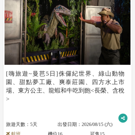
[嗨旅遊~曼芭5日]侏儸紀世界、綠山動物
園、甜點夢工廠、爽泰莊園、四方水上市
場、東方公主、龍蝦和牛吃到飽<長榮、含稅
>
5天
2026/08/15 (六)
航班
機位
16
可售
15