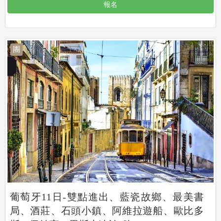
報名
團
葡萄牙11日-雙點進出、藍瓷故鄉、最美書
局、酒莊、石頭小鎮、阿維拉遊船、歐比多