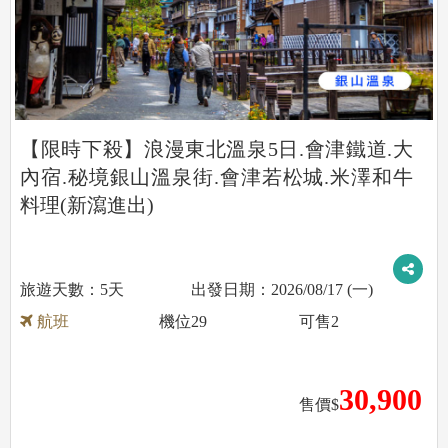
【限時下殺】浪漫東北溫泉5日.會津鐵道.大
內宿.秘境銀山溫泉街.會津若松城.米澤和牛
料理(新瀉進出)
5天
2026/08/17 (一)
航班
機位
29
可售
2
30,900
售價$