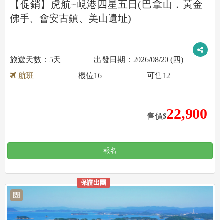
【促銷】虎航~峴港四星五日(巴拿山．黃金
佛手、會安古鎮、美山遺址)
5天
2026/08/20 (四)
航班
機位
16
可售
12
22,900
售價$
報名
保證出團
團