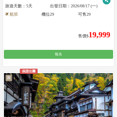
5天
2026/08/17 (一)
航班
機位
29
可售
29
19,999
售價$
報名
保證出團
團