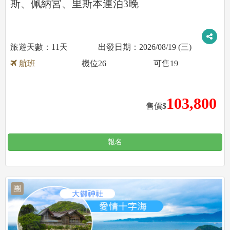
斯、佩納宮、里斯本連泊3晚
11天
2026/08/19 (三)
航班
機位
26
可售
19
103,800
售價$
報名
團