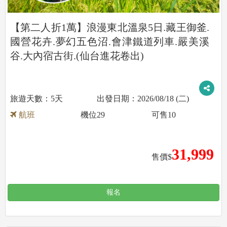
【第二人折1萬】浪漫東北溫泉5日.藏王御釜.
國營花卉.夢幻五色沼.會津鐵道列車.嚴美溪
谷.大內宿古街.(仙台進花卷出)
5天
2026/08/18 (二)
航班
機位
29
可售
10
31,999
售價$
報名