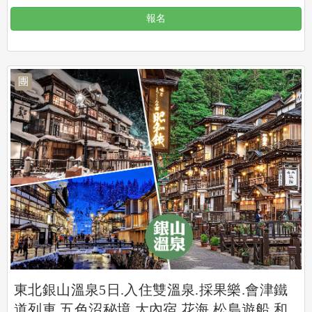
報名
團
東北銀山溫泉5日.入住雙溫泉.採果樂.會津鐵
道列車.五色沼秘境.大內宿.花海.松島遊船.和