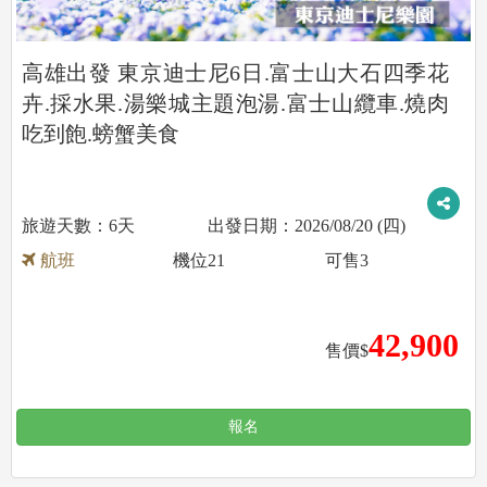
高雄出發 東京迪士尼6日.富士山大石四季花
卉.採水果.湯樂城主題泡湯.富士山纜車.燒肉
吃到飽.螃蟹美食
6天
2026/08/20 (四)
航班
機位
21
可售
3
42,900
售價$
報名