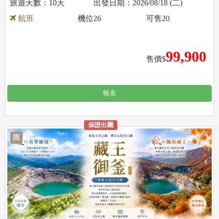
10天
2026/08/18 (二)
航班
機位
26
可售
20
99,900
售價$
報名
保證出團
團