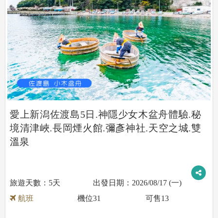
愛上新潟佐渡島5日.神隱少女木盆舟體驗.秘
境清津峽.長岡煙火館.彌彥神社.天空之城.雙
溫泉
5天
2026/08/17 (一)
航班
機位
31
可售
13