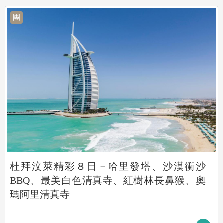
團
杜拜汶萊精彩８日－哈里發塔、沙漠衝沙
BBQ、最美白色清真寺、紅樹林長鼻猴、奧
瑪阿里清真寺