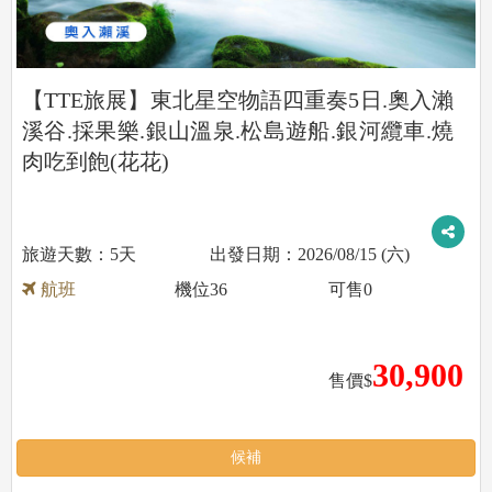
【TTE旅展】東北星空物語四重奏5日.奧入瀨
溪谷.採果樂.銀山溫泉.松島遊船.銀河纜車.燒
肉吃到飽(花花)
5天
2026/08/15 (六)
航班
機位
36
可售
0
30,900
售價$
候補