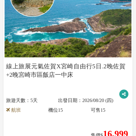
線上旅展元氣佐賀X宮崎自由行5日.2晚佐賀
+2晚宮崎市區飯店一中床
5天
2026/08/20 (四)
航班
機位
15
可售
15
16,999
售價$