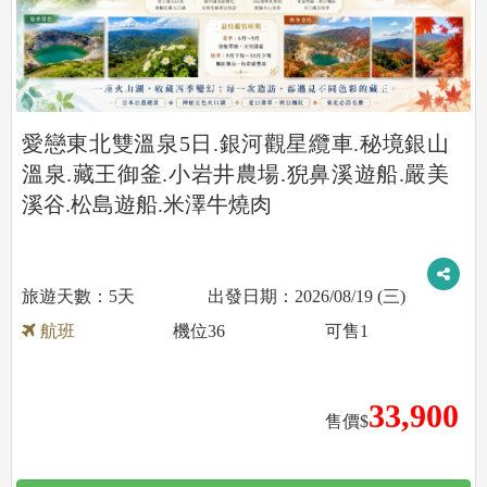
愛戀東北雙溫泉5日.銀河觀星纜車.秘境銀山
溫泉.藏王御釜.小岩井農場.猊鼻溪遊船.嚴美
溪谷.松島遊船.米澤牛燒肉
5天
2026/08/19 (三)
航班
機位
36
可售
1
33,900
售價$