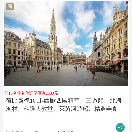
團
前10名報名付訂享優惠2000元
荷比盧德10日-西歐四國精華、三遊船、北海
漁村、科隆大教堂、萊茵河遊船、精選美食