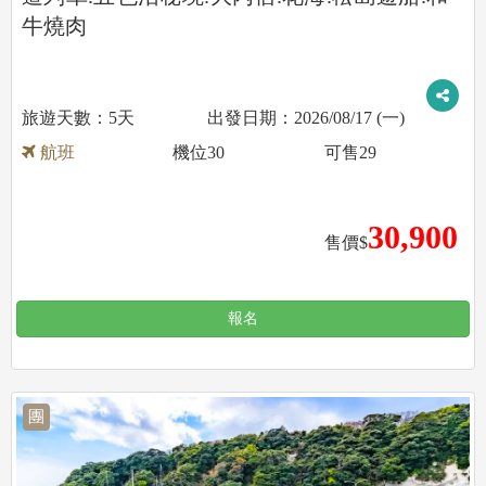
牛燒肉
5天
2026/08/17 (一)
航班
機位
30
可售
29
30,900
售價$
報名
團