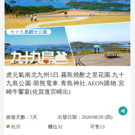
虎元氣南北九州5日.霧島燒酎之里花園.九十
九島公園.萌熊電車.青島神社.AEON購物.宮
崎牛饗宴(佐賀進宮崎出)
5天
2026/08/20 (四)
航班
機位
32
可售
13