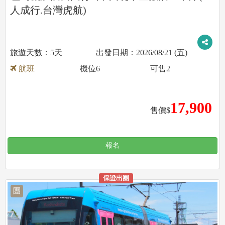
人成行.台灣虎航)
5天
2026/08/21 (五)
航班
機位
6
可售
2
17,900
售價$
報名
保證出團
團