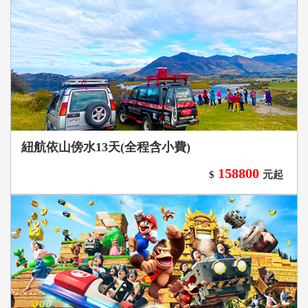
紐航依山傍水13天(全程含小費)
158800
$
元起